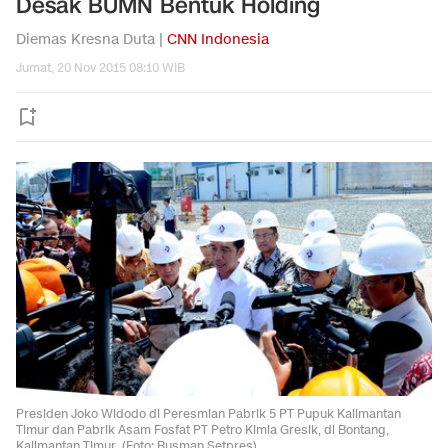
Desak BUMN Bentuk Holding
Diemas Kresna Duta |
CNN Indonesia
Jumat, 20 Nov 2015 08:10 WIB
Presiden Joko Widodo di Peresmian Pabrik 5 PT Pupuk Kalimantan
Timur dan Pabrik Asam Fosfat PT Petro Kimia Gresik, di Bontang,
Kalimantan Timur. (Foto: Rusman Setpres)