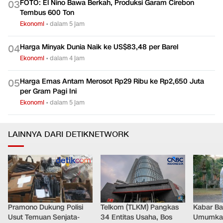
FOTO: El Nino Bawa Berkah, Produksi Garam Cirebon
0
3
Tembus 600 Ton
Ekonomi
•
dalam 5 jam
Harga Minyak Dunia Naik ke US$83,48 per Barel
0
4
Ekonomi
•
dalam 4 jam
Harga Emas Antam Merosot Rp29 Ribu ke Rp2,650 Juta
0
5
per Gram Pagi Ini
Ekonomi
•
dalam 5 jam
LAINNYA DARI DETIKNETWORK
Pramono Dukung Polisi
Telkom (TLKM) Pangkas
Kabar Bah
Usut Temuan Senjata-
34 Entitas Usaha, Bos
Umumkan