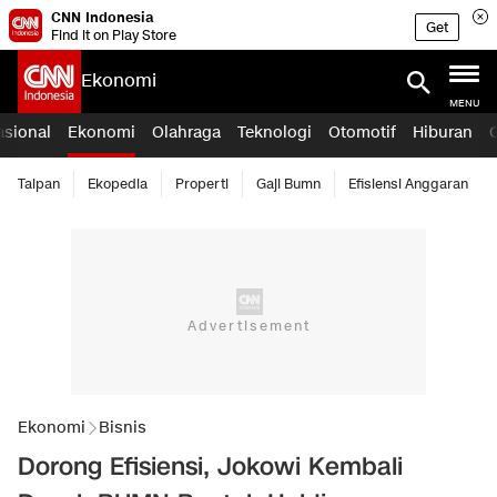
CNN Indonesia
Get
Find it on Play Store
Ekonomi
MENU
asional
Ekonomi
Olahraga
Teknologi
Otomotif
Hiburan
Taipan
Ekopedia
Properti
Gaji Bumn
Efisiensi Anggaran
Ekonomi
Bisnis
Dorong Efisiensi, Jokowi Kembali