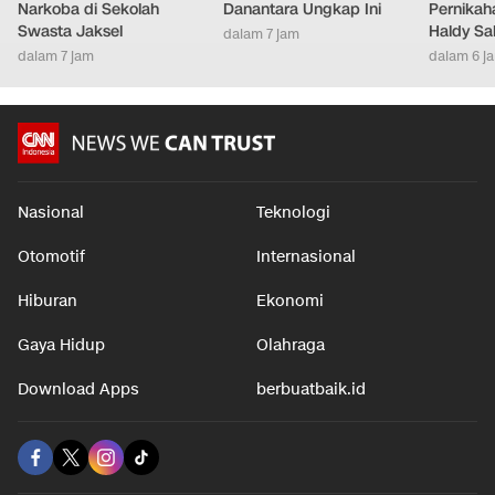
Narkoba di Sekolah
Danantara Ungkap Ini
Pernikah
Swasta Jaksel
Haldy Sa
dalam 7 jam
dalam 7 jam
dalam 6 j
Nasional
Teknologi
Otomotif
Internasional
Hiburan
Ekonomi
Gaya Hidup
Olahraga
Download Apps
berbuatbaik.id