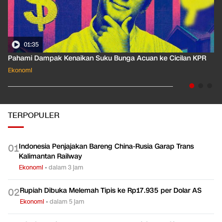
01:35
Pahami Dampak Kenaikan Suku Bunga Acuan ke Cicilan KPR
Ekonomi
TERPOPULER
Indonesia Penjajakan Bareng China-Rusia Garap Trans
0
1
Kalimantan Railway
Ekonomi
•
dalam 3 jam
Rupiah Dibuka Melemah Tipis ke Rp17.935 per Dolar AS
0
2
Ekonomi
•
dalam 5 jam