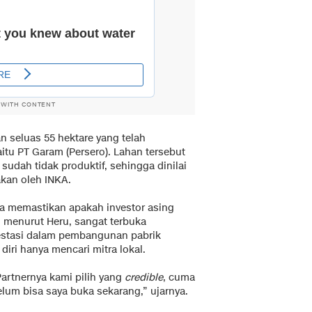
 WITH CONTENT
 seluas 55 hektare yang telah
itu PT Garam (Persero). Lahan tersebut
udah tidak produktif, sehingga dinilai
kan oleh INKA.
sa memastikan apakah investor asing
 menurut Heru, sangat terbuka
vestasi dalam pembangunan pabrik
iri hanya mencari mitra lokal.
Partnernya kami pilih yang
credible
, cuma
elum bisa saya buka sekarang,” ujarnya.