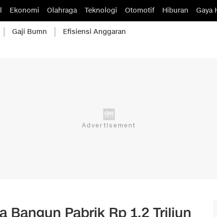
l
Ekonomi
Olahraga
Teknologi
Otomotif
Hiburan
Gaya 
Gaji Bumn
Efisiensi Anggaran
a Bangun Pabrik Rp 1,2 Triliun