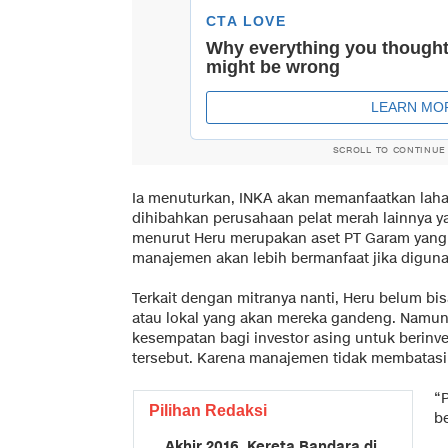
SCROLL TO CONTINUE
Ia menuturkan, INKA akan memanfaatkan lahan
dihibahkan perusahaan pelat merah lainnya ya
menurut Heru merupakan aset PT Garam yang s
manajemen akan lebih bermanfaat jika diguna
Terkait dengan mitranya nanti, Heru belum bi
atau lokal yang akan mereka gandeng. Namun
kesempatan bagi investor asing untuk berin
tersebut. Karena manajemen tidak membatasi d
“
Pilihan Redaksi
b
Akhir 2016, Kereta Bandara di