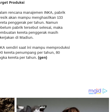
arget Produksi
alam rencana manajemen INKA, pabrik
resik akan mampu menghasilkan 133
ereta penggerak per tahun. Namun
ebelum pabrik tersebut selesai, maka
embuatan kereta penggerak masih
ikerjakan di Madiun.
NKA sendiri saat ini mampu memproduksi
00 kereta penumpang per tahun, 80
angka kereta per tahun.
(gen)