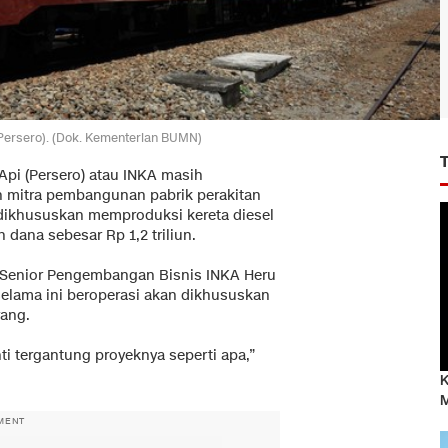
(Persero). (Dok. Kementerian BUMN)
 Api (Persero) atau INKA masih
an mitra pembangunan pabrik perakitan
n dikhususkan memproduksi kereta diesel
 dana sebesar Rp 1,2 triliun.
lis Senior Pengembangan Bisnis INKA Heru
selama ini beroperasi akan dikhususkan
ang.
anti tergantung proyeknya seperti apa,”
K
M
MENT