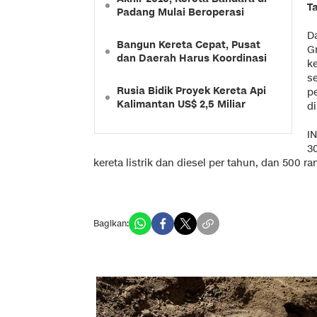
T
Padang Mulai Beroperasi
D
Bangun Kereta Cepat, Pusat
G
dan Daerah Harus Koordinasi
k
s
Rusia Bidik Proyek Kereta Api
p
Kalimantan US$ 2,5 Miliar
d
I
3
kereta listrik dan diesel per tahun, dan 500 r
Bagikan: