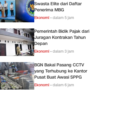
Swasta Elite dari Daftar
Penerima MBG
Ekonomi
•
dalam 5 jam
Pemerintah Bidik Pajak dari
Juragan Kontrakan Tahun
Depan
Ekonomi
•
dalam 3 jam
BGN Bakal Pasang CCTV
yang Terhubung ke Kantor
Pusat Buat Awasi SPPG
Ekonomi
•
dalam 6 jam