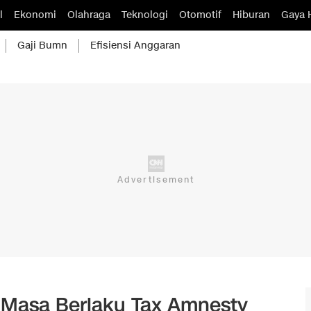
l
Ekonomi
Olahraga
Teknologi
Otomotif
Hiburan
Gaya 
Gaji Bumn
Efisiensi Anggaran
 Masa Berlaku Tax Amnesty