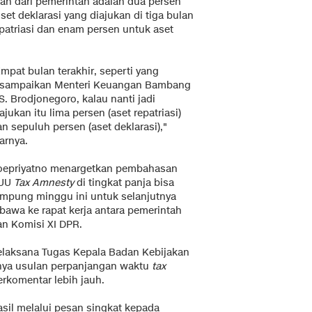
usan dari pemerintah adalah dua persen
set deklarasi yang diajukan di tiga bulan
patriasi dan enam persen untuk aset
mpat bulan terakhir, seperti yang
isampaikan Menteri Keuangan Bambang
S. Brodjonegoro, kalau nanti jadi
ajukan itu lima persen (aset repatriasi)
n sepuluh persen (aset deklarasi),"
arnya.
oepriyatno menargetkan pembahasan
UU
Tax Amnesty
di tingkat panja bisa
ampung minggu ini untuk selanjutnya
ibawa ke rapat kerja antara pemerintah
an Komisi XI DPR.
elaksana Tugas Kepala Badan Kebijakan
anya usulan perpanjangan waktu
tax
rkomentar lebih jauh.
sil melalui pesan singkat kepada