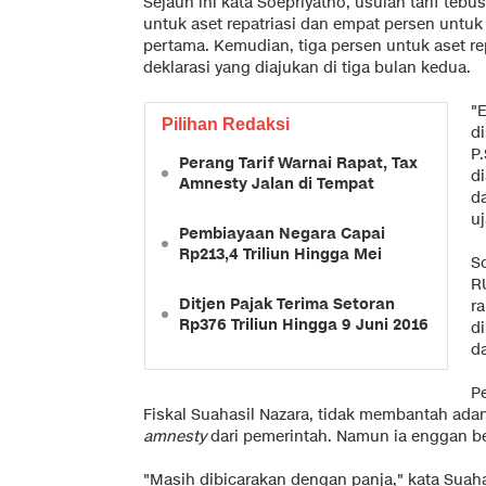
Sejauh ini kata Soepriyatno, usulan tarif teb
untuk aset repatriasi dan empat persen untuk 
pertama. Kemudian, tiga persen untuk aset re
deklarasi yang diajukan di tiga bulan kedua.
"E
Pilihan Redaksi
d
P.
Perang Tarif Warnai Rapat, Tax
di
Amnesty Jalan di Tempat
da
uj
Pembiayaan Negara Capai
Rp213,4 Triliun Hingga Mei
S
R
Ditjen Pajak Terima Setoran
r
Rp376 Triliun Hingga 9 Juni 2016
d
d
P
Fiskal Suahasil Nazara, tidak membantah ad
amnesty
dari pemerintah. Namun ia enggan be
"Masih dibicarakan dengan panja," kata Suaha