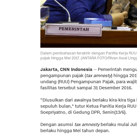
Dalam pembahasan terakhir dengan Panitia Kerja RU
pajak hingga Mei 2017. (ANTARA FOTO/Rivan Awal Lingg
Jakarta, CNN Indonesia
-- Pemerintah mengu
pengampunan pajak (
tax amnesty
) hingga 20
undang (RUU) Pengampunan Pajak, para waji
fasilitas tersebut sampai 31 Desember 2016.
“Diusulkan dari awalnya berlaku kira-kira tiga
sepuluh bulan," tutur Ketua Panitia Kerja R
Soepriyatno, di Gedung DPR, Senin(13/6).
Dengan asumsi
tax amnesty
berlaku mulai Jul
berlaku hingga Mei tahun depan.