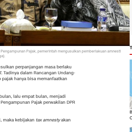
U Pengampunan Pajak, pemerintah mengusulkan pemberlakuan amnesti
a).
sulkan perpanjangan masa berlaku
17. Tadinya dalam Rancangan Undang-
b pajak hanya bisa memanfaatkan
 bulan, lalu empat bulan, menjadi
UU Pengampunan Pajak perwakilan DPR
B
i, maka kebijakan
tax amnesty
akan