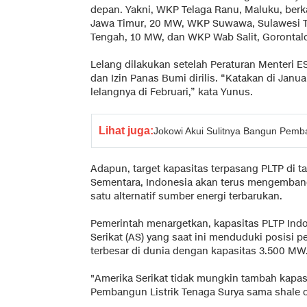
depan. Yakni, WKP Telaga Ranu, Maluku, be
Jawa Timur, 20 MW, WKP Suwawa, Sulawesi T
Tengah, 10 MW, dan WKP Wab Salit, Gorontal
Lelang dilakukan setelah Peraturan Menteri
dan Izin Panas Bumi dirilis. “Katakan di Janu
lelangnya di Februari,” kata Yunus.
Lihat juga:
Jokowi Akui Sulitnya Bangun Pemban
Adapun, target kapasitas terpasang PLTP di 
Sementara, Indonesia akan terus mengemban
satu alternatif sumber energi terbarukan.
Pemerintah menargetkan, kapasitas PLTP In
Serikat (AS) yang saat ini menduduki posisi
terbesar di dunia dengan kapasitas 3.500 MW
"Amerika Serikat tidak mungkin tambah kapas
Pembangun Listrik Tenaga Surya sama shale 