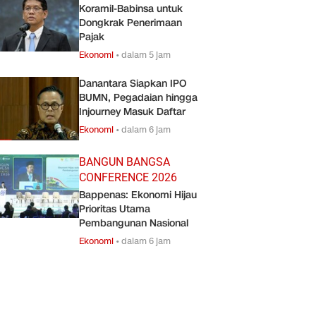
Koramil-Babinsa untuk
Dongkrak Penerimaan
Pajak
Ekonomi
•
dalam 5 jam
Danantara Siapkan IPO
BUMN, Pegadaian hingga
Injourney Masuk Daftar
Ekonomi
•
dalam 6 jam
BANGUN BANGSA
CONFERENCE 2026
Bappenas: Ekonomi Hijau
Prioritas Utama
Pembangunan Nasional
Ekonomi
•
dalam 6 jam