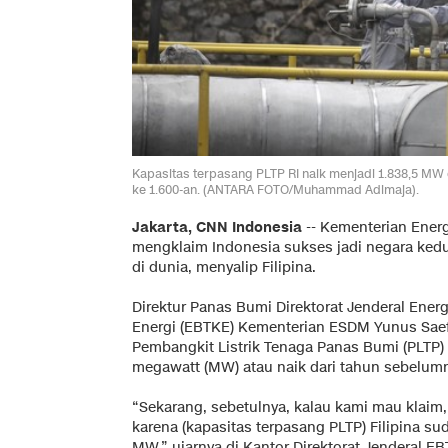
Kapasitas terpasang PLTP RI naik menjadi 1.838,5 MW 
ke 1.600-an. (ANTARA FOTO/Muhammad Adimaja).
Jakarta, CNN Indonesia
-- Kementerian Ener
mengklaim Indonesia sukses jadi negara ked
di dunia, menyalip Filipina.
Direktur Panas Bumi Direktorat Jenderal Ener
Energi (EBTKE) Kementerian ESDM Yunus Saef
Pembangkit Listrik Tenaga Panas Bumi (PLTP) 
megawatt (MW) atau naik dari tahun sebelumn
“Sekarang, sebetulnya, kalau kami mau klaim,
karena (kapasitas terpasang PLTP) Filipina su
MW,” ujarnya di Kantor Direktorat Jenderal E