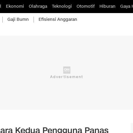
l
Ekonomi
Olahraga
Teknologi
Otomotif
Hiburan
Gaya 
Gaji Bumn
Efisiensi Anggaran
Negara Kedua Pengguna Panas