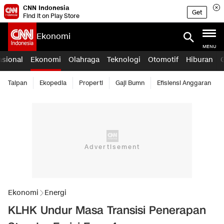
CNN Indonesia
Get
Find it on Play Store
Ekonomi
MENU
asional
Ekonomi
Olahraga
Teknologi
Otomotif
Hiburan
Taipan
Ekopedia
Properti
Gaji Bumn
Efisiensi Anggaran
Ekonomi
Energi
KLHK Undur Masa Transisi Penerapan