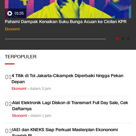
01:35
Pahami Dampak Kenaikan Suku Bunga Acuan ke Cicilan KPR
Ekonomi
TERPOPULER
4 Titik di Tol Jakarta-Cikampek Diperbaiki hingga Pekan
0
1
Depan
Ekonomi
•
dalam 3 jam
Alat Elektronik Lagi Diskon di Transmart Full Day Sale, Cek
0
2
Daftarnya
Ekonomi
•
dalam 1 jam
IAEI dan KNEKS Siap Perkuat Masterplan Ekononomi
0
3
Syariah RI