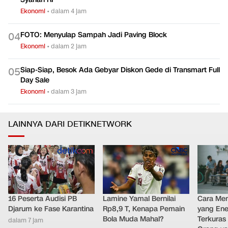
Ekonomi
•
dalam 4 jam
FOTO: Menyulap Sampah Jadi Paving Block
0
4
Ekonomi
•
dalam 2 jam
Siap-Siap, Besok Ada Gebyar Diskon Gede di Transmart Full
0
5
Day Sale
Ekonomi
•
dalam 3 jam
LAINNYA DARI DETIKNETWORK
16 Peserta Audisi PB
Lamine Yamal Bernilai
Cara Men
Djarum ke Fase Karantina
Rp8,9 T, Kenapa Pemain
yang Ene
Bola Muda Mahal?
Terkuras
dalam 7 jam