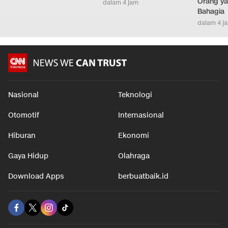
Orang ya
dalam 4 jam
Bahagia
dalam 4 j
Nasional
Teknologi
Otomotif
Internasional
Hiburan
Ekonomi
Gaya Hidup
Olahraga
Download Apps
berbuatbaik.id