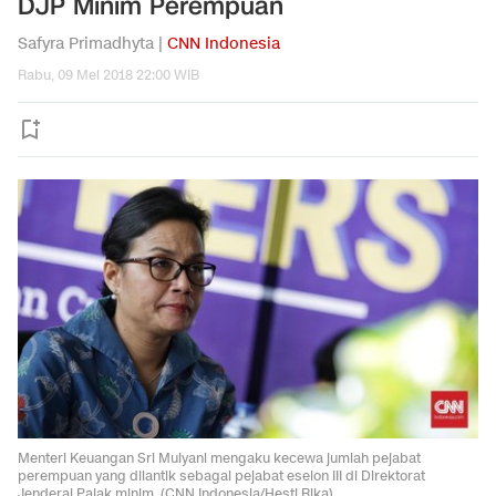
DJP Minim Perempuan
Safyra Primadhyta |
CNN Indonesia
Rabu, 09 Mei 2018 22:00 WIB
Menteri Keuangan Sri Mulyani mengaku kecewa jumlah pejabat
perempuan yang dilantik sebagai pejabat eselon III di Direktorat
Jenderal Pajak minim. (CNN Indonesia/Hesti Rika)