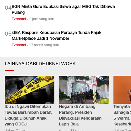
BGN Minta Guru Edukasi Siswa agar MBG Tak Dibawa
0
4
Pulang
Ekonomi
•
2 jam yang lalu
idEA Respons Keputusan Purbaya Tunda Pajak
0
5
Marketplace Jadi 1 November
Ekonomi
•
27 menit yang lalu
LAINNYA DARI DETIKNETWORK
Ibu di Ngawi Ditemukan
Negara di Ambang
Ternyata
Tewas Bersimbah Darah,
Perang, Presiden
Bahagia 
Diduga Dibunuh Anak
Dievakuasi Kendaraan
5 Warna 
yang ODGJ
Lapis Baja
Kesehari
dalam 7 jam
dalam 13 menit
dalam 3 m