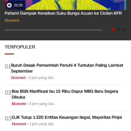
01:35
Pahami Dampak Kenaikan Suku Bunga Acuan ke Cicilan KPR
Ekonomi
TERPOPULER
Buruh Desak Pemerintah Penuhi 4 Tuntutan Paling Lambat
0
1
September
Ekonomi
•
2 jam yang lalu
Bos BGN Klarifikasi Isu 13 Ribu Dapur MBG Baru Segera
0
2
Dibuka
Ekonomi
•
3 jam yang lalu
OJK Tutup 1.220 Entitas Keuangan Ilegal, Mayoritas Pinjol
0
3
Ekonomi
•
1 jam yang lalu