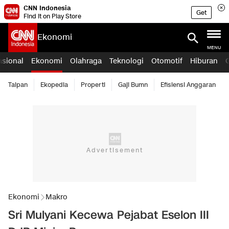
CNN Indonesia
Get
Find it on Play Store
Ekonomi
MENU
asional
Ekonomi
Olahraga
Teknologi
Otomotif
Hiburan
Taipan
Ekopedia
Properti
Gaji Bumn
Efisiensi Anggaran
Ekonomi
Makro
Sri Mulyani Kecewa Pejabat Eselon III