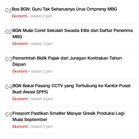
Bos BGN: Guru Tak Seharusnya Urus Ompreng MBG
0
1
Ekonomi
•
dalam 2 jam
BGN Mulai Coret Sekolah Swasta Elite dari Daftar Penerima
0
2
MBG
Ekonomi
•
dalam 3 jam
Pemerintah Bidik Pajak dari Juragan Kontrakan Tahun
0
3
Depan
Ekonomi
•
dalam 1 jam
BGN Bakal Pasang CCTV yang Terhubung ke Kantor Pusat
0
4
Buat Awasi SPPG
Ekonomi
•
dalam 4 jam
Freeport Pastikan Smelter Manyar Gresik Produksi Lagi
0
5
Mulai September
Ekonomi
•
dalam 5 jam