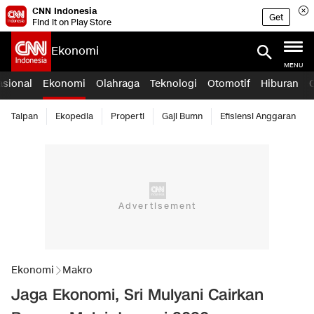
CNN Indonesia
Get
Find it on Play Store
Ekonomi
MENU
asional
Ekonomi
Olahraga
Teknologi
Otomotif
Hiburan
Taipan
Ekopedia
Properti
Gaji Bumn
Efisiensi Anggaran
Ekonomi
Makro
Jaga Ekonomi, Sri Mulyani Cairkan