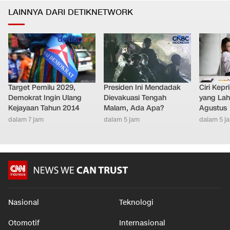
LAINNYA DARI DETIKNETWORK
Target Pemilu 2029,
Presiden Ini Mendadak
Ciri Kep
Demokrat Ingin Ulang
Dievakuasi Tengah
yang Lahi
Kejayaan Tahun 2014
Malam, Ada Apa?
Agustus
dalam 7 jam
dalam 5 jam
dalam 5 j
Nasional
Teknologi
Otomotif
Internasional