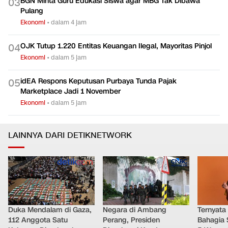
BGN Minta Guru Edukasi Siswa agar MBG Tak Dibawa
0
3
Pulang
Ekonomi
•
dalam 4 jam
OJK Tutup 1.220 Entitas Keuangan Ilegal, Mayoritas Pinjol
0
4
Ekonomi
•
dalam 5 jam
idEA Respons Keputusan Purbaya Tunda Pajak
0
5
Marketplace Jadi 1 November
Ekonomi
•
dalam 5 jam
LAINNYA DARI DETIKNETWORK
Duka Mendalam di Gaza,
Negara di Ambang
Ternyata
112 Anggota Satu
Perang, Presiden
Bahagia 