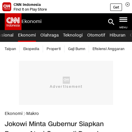
CNN Indonesia
Get
Find it on Play Store
Ekonomi
MENU
asional
Ekonomi
Olahraga
Teknologi
Otomotif
Hiburan
Taipan
Ekopedia
Properti
Gaji Bumn
Efisiensi Anggaran
Ekonomi
Makro
Jokowi Minta Gubernur Siapkan