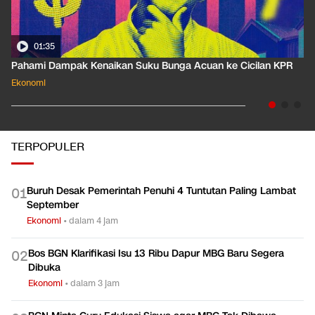
01:35
Pahami Dampak Kenaikan Suku Bunga Acuan ke Cicilan KPR
Ekonomi
TERPOPULER
Buruh Desak Pemerintah Penuhi 4 Tuntutan Paling Lambat
0
1
September
Ekonomi
•
dalam 4 jam
Bos BGN Klarifikasi Isu 13 Ribu Dapur MBG Baru Segera
0
2
Dibuka
Ekonomi
•
dalam 3 jam