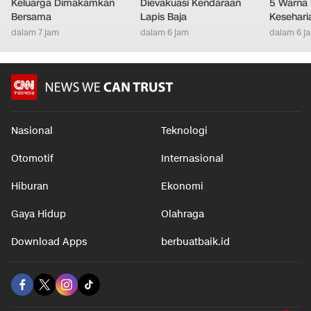
Keluarga Dimakamkan
Dievakuasi Kendaraan
5 Warna 
Bersama
Lapis Baja
Kesehari
dalam 7 jam
dalam 6 jam
dalam 6 j
Nasional
Teknologi
Otomotif
Internasional
Hiburan
Ekonomi
Gaya Hidup
Olahraga
Download Apps
berbuatbaik.id