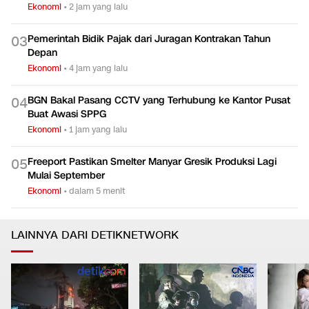
Ekonomi
•
2 jam yang lalu
Pemerintah Bidik Pajak dari Juragan Kontrakan Tahun
0
3
Depan
Ekonomi
•
4 jam yang lalu
BGN Bakal Pasang CCTV yang Terhubung ke Kantor Pusat
0
4
Buat Awasi SPPG
Ekonomi
•
1 jam yang lalu
Freeport Pastikan Smelter Manyar Gresik Produksi Lagi
0
5
Mulai September
Ekonomi
•
dalam 5 menit
LAINNYA DARI DETIKNETWORK