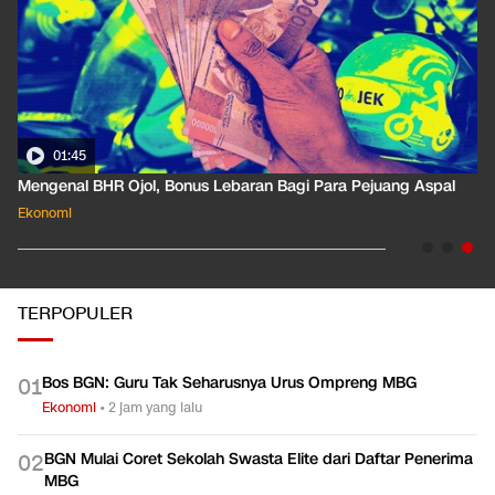
01:45
Mengenal BHR Ojol, Bonus Lebaran Bagi Para Pejuang Aspal
Ekonomi
TERPOPULER
Bos BGN: Guru Tak Seharusnya Urus Ompreng MBG
0
1
Ekonomi
•
2 jam yang lalu
BGN Mulai Coret Sekolah Swasta Elite dari Daftar Penerima
0
2
MBG