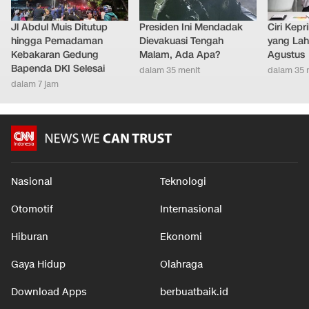
Jl Abdul Muis Ditutup
Presiden Ini Mendadak
Ciri Kep
hingga Pemadaman
Dievakuasi Tengah
yang Lahi
Kebakaran Gedung
Malam, Ada Apa?
Agustus
Bapenda DKI Selesai
dalam 35 menit
dalam 35 
dalam 7 jam
Nasional
Teknologi
Otomotif
Internasional
Hiburan
Ekonomi
Gaya Hidup
Olahraga
Download Apps
berbuatbaik.id