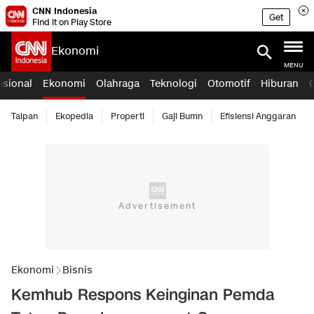
CNN Indonesia
Get
Find it on Play Store
Ekonomi
MENU
asional
Ekonomi
Olahraga
Teknologi
Otomotif
Hiburan
Taipan
Ekopedia
Properti
Gaji Bumn
Efisiensi Anggaran
Ekonomi
Bisnis
Kemhub Respons Keinginan Pemda