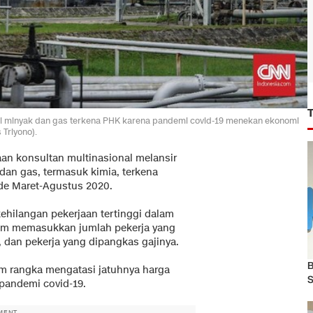
ustri minyak dan gas terkena PHK karena pandemi covid-19 menekan ekonomi
 Triyono).
aan konsultan multinasional melansir
dan gas, termasuk kimia, terkena
ode Maret-Agustus 2020.
 kehilangan pekerjaan tertinggi dalam
elum memasukkan jumlah pekerja yang
, dan pekerja yang dipangkas gajinya.
B
am rangka mengatasi jatuhnya harga
S
 pandemi covid-19.
MENT