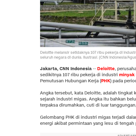
Deloitte melansir setidaknya 107 ribu pekerja di ind
seluruh negara di dunia. Ilustrasi. (CNN Indonesia/Agus
Jakarta, CNN Indonesia
--
Deloitte
, perusah
sedikitnya 107 ribu pekerja di industri
minyak
Pemutusan Hubungan Kerja (
PHK
) pada peri
Angka tersebut, kata Deloitte, adalah tingkat
sejarah industri migas. Angka itu bahkan b
terpaksa dirumahkan, cuti di luar tanggungan
Gelombang PHK di industri migas terjadi dal
energi akibat permintaan yang lesu di tengah
ADVERTISE