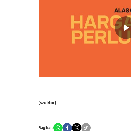
(wel/bir)
Bagikan: