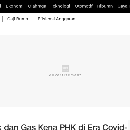
l
Ekonomi
Olahraga
Teknologi
Otomotif
Hiburan
Gaya 
Gaji Bumn
Efisiensi Anggaran
k dan Gas Kena PHK di Era Covid-