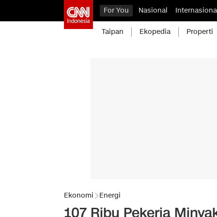
For You
Nasional
Internasiona
Taipan
Ekopedia
Properti
Ekonomi
Energi
107 Ribu Pekerja Minya