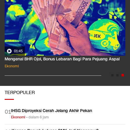
01:35
Pahami Dampak Kenaikan Suku Bunga Acuan ke Cicilan KPR
Ekonomi
TERPOPULER
IHSG Diproyeksi Cerah Jelang Akhir Pekan
0
1
Ekonomi
•
dalam 6 jam