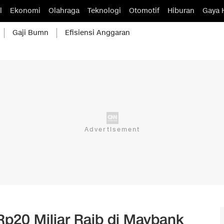
l
Ekonomi
Olahraga
Teknologi
Otomotif
Hiburan
Gaya 
Gaji Bumn
Efisiensi Anggaran
Rp20 Miliar Raib di Maybank