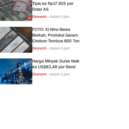
Tipis ke Rp17.935 per
Dolar AS
Ekonomi
•
dalam 5 jam
FOTO: El Nino Bawa
Berkah, Produksi Garam
Cirebon Tembus 600 Ton
Ekonomi
•
dalam 6 jam
Harga Minyak Dunia Naik
ke US$83,48 per Barel
Ekonomi
•
dalam 5 jam