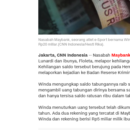
Nasabah Maybank, seorang atlet e-Sport bernama Wind
Rp20 miliar.(CNN Indonesia/Hesti Rika).
Jakarta, CNN Indonesia
--
Nasabah
Mayban
Lunardi dan ibunya, Floleta, melapor kehilang
Kehilangan saldo tersebut berujung pada Her
melaporkan kejadian ke Badan Reserse Krimina
Winda mengungkap saldo tabungannya raib seja
mengambil uang tabungan dirinya bersama sa
dan hanya tersisa saldo ratusan ribu dalam t
Winda menuturkan uang tersebut telah dikump
tahun. Ada dua rekening yang tercatat di Mayb
Winda dan rekening berisi Rp5 miliar milik ib