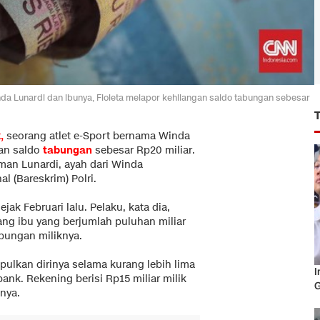
a Lunardi dan ibunya, Floleta melapor kehilangan saldo tabungan sebesar
k
,
seorang atlet e-Sport bernama Winda
an saldo
tabungan
sebesar Rp20 miliar.
man Lunardi, ayah dari Winda
l (Bareskrim) Polri.
k Februari lalu. Pelaku, kata dia,
ng ibu yang berjumlah puluhan miliar
abungan miliknya.
ulkan dirinya selama kurang lebih lima
I
ank. Rekening berisi Rp15 miliar milik
G
unya.