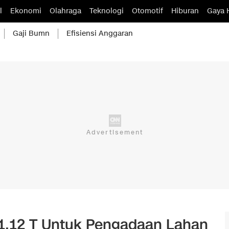
l
Ekonomi
Olahraga
Teknologi
Otomotif
Hiburan
Gaya 
Gaji Bumn
Efisiensi Anggaran
1,12 T Untuk Pengadaan Lahan