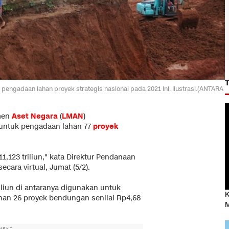
pengadaan lahan proyek strategis nasional pada 2021 ini. Ilustrasi.(ANTARA
men
Aset Negara
(
LMAN
)
 untuk pengadaan lahan 77
proyek
1,123 triliun," kata Direktur Pendanaan
ara virtual, Jumat (5/2).
riliun di antaranya digunakan untuk
K
ahan 26 proyek bendungan senilai Rp4,68
M
MENT