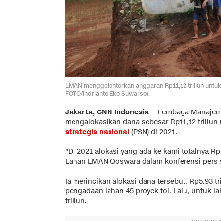
LMAN menggelontorkan anggaran Rp11,12 triliun untuk 
FOTO/Indrianto Eko Suwarso).
Jakarta, CNN Indonesia
--
Lembaga Manaje
mengalokasikan dana sebesar Rp11,12 triliun
strategis nasional
(PSN) di 2021.
"Di 2021 alokasi yang ada ke kami totalnya Rp1
Lahan LMAN Qoswara dalam konferensi pers sec
Ia merincikan alokasi dana tersebut, Rp5,93 t
pengadaan lahan 45 proyek tol. Lalu, untuk l
triliun.
ADVERTISE