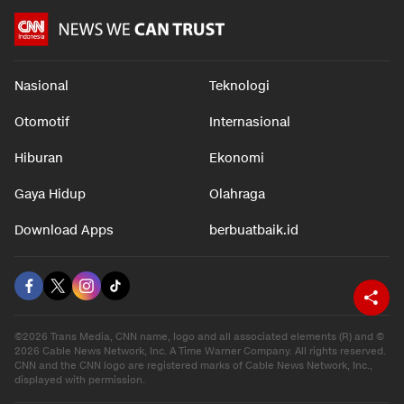
Nasional
Teknologi
Otomotif
Internasional
Hiburan
Ekonomi
Gaya Hidup
Olahraga
Download Apps
berbuatbaik.id
©2026 Trans Media, CNN name, logo and all associated elements (R) and ©
2026 Cable News Network, Inc. A Time Warner Company. All rights reserved.
CNN and the CNN logo are registered marks of Cable News Network, Inc.,
displayed with permission.