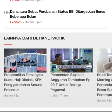
Danantara Sebut Perubahan Status BEI Ditargetkan Beres
0
5
Beberapa Bulan
Ekonomi
•
dalam 5 jam
LAINNYA DARI DETIKNETWORK
Praperadilan Tersangka
Pemerintah Siapkan
Studi Ter
Kuota Haji Ditolak, KPK:
Anggaran Tambahan Rp
Morning 
Penggeledahan Sesuai
20 T Untuk Belanja
Pertand
Prosedur
Pegawai
Besar Bu
Perempu
dalam 7 jam
dalam 7 jam
dalam 7 j