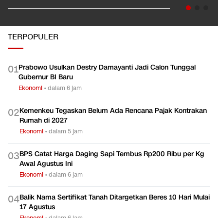
TERPOPULER
Prabowo Usulkan Destry Damayanti Jadi Calon Tunggal
0
1
Gubernur BI Baru
Ekonomi
•
dalam 6 jam
Kemenkeu Tegaskan Belum Ada Rencana Pajak Kontrakan
0
2
Rumah di 2027
Ekonomi
•
dalam 5 jam
BPS Catat Harga Daging Sapi Tembus Rp200 Ribu per Kg
0
3
Awal Agustus Ini
Ekonomi
•
dalam 6 jam
Balik Nama Sertifikat Tanah Ditargetkan Beres 10 Hari Mulai
0
4
17 Agustus
Ekonomi
•
dalam 6 jam