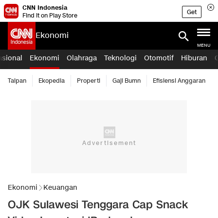
CNN Indonesia
Get
Find it on Play Store
Ekonomi
MENU
asional
Ekonomi
Olahraga
Teknologi
Otomotif
Hiburan
Taipan
Ekopedia
Properti
Gaji Bumn
Efisiensi Anggaran
Ekonomi
Keuangan
OJK Sulawesi Tenggara Cap Snack