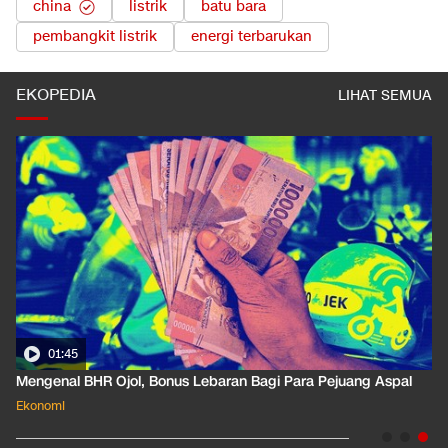
china
listrik
batu bara
pembangkit listrik
energi terbarukan
EKOPEDIA
LIHAT SEMUA
01:45
Mengenal BHR Ojol, Bonus Lebaran Bagi Para Pejuang Aspal
Ekonomi