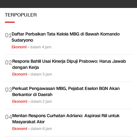
TERPOPULER
Daftar Perbaikan Tata Kelola MBG di Bawah Komando
0
1
Sudaryono
Ekonomi
•
dalam 4 jam
Respons Bahlil Usai Kinerja Dipuji Prabowo: Harus Jawab
0
2
dengan Kerja
Ekonomi
•
dalam 5 jam
Perkuat Pengawasan MBG, Pejabat Eselon BGN Akan
0
3
Berkantor di Daerah
Ekonomi
•
dalam 2 jam
Mentan Respons Curhatan Adriano: Aspirasi Riil untuk
0
4
Masyarakat Alor
Ekonomi
•
dalam 6 jam