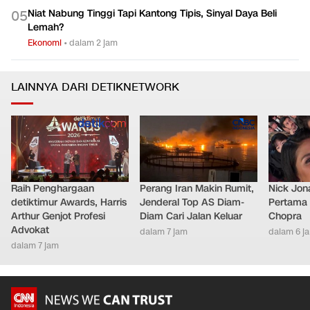
Niat Nabung Tinggi Tapi Kantong Tipis, Sinyal Daya Beli
0
5
Lemah?
Ekonomi
•
dalam 2 jam
LAINNYA DARI DETIKNETWORK
Raih Penghargaan
Perang Iran Makin Rumit,
Nick Jon
detiktimur Awards, Harris
Jenderal Top AS Diam-
Pertama 
Arthur Genjot Profesi
Diam Cari Jalan Keluar
Chopra
Advokat
dalam 7 jam
dalam 6 j
dalam 7 jam