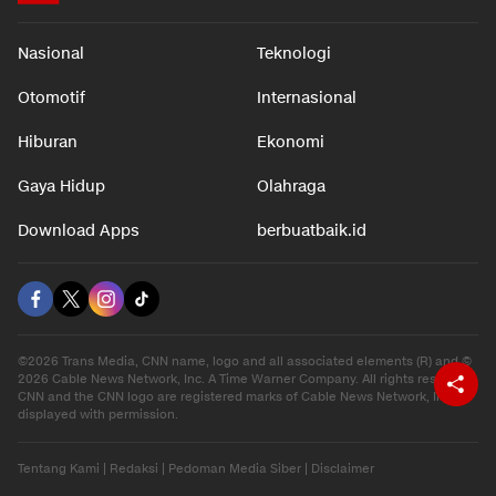
Nasional
Teknologi
Otomotif
Internasional
Hiburan
Ekonomi
Gaya Hidup
Olahraga
Download Apps
berbuatbaik.id
©2026 Trans Media, CNN name, logo and all associated elements (R) and ©
2026 Cable News Network, Inc. A Time Warner Company. All rights reserved.
CNN and the CNN logo are registered marks of Cable News Network, Inc.,
displayed with permission.
Tentang Kami
|
Redaksi
|
Pedoman Media Siber
|
Disclaimer