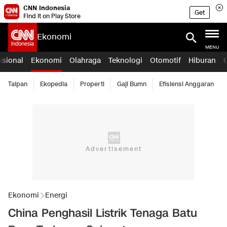
CNN Indonesia
Get
Find it on Play Store
Ekonomi
MENU
asional
Ekonomi
Olahraga
Teknologi
Otomotif
Hiburan
Taipan
Ekopedia
Properti
Gaji Bumn
Efisiensi Anggaran
Ekonomi
Energi
China Penghasil Listrik Tenaga Batu