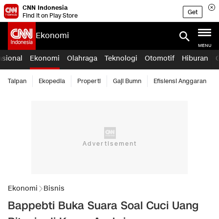
CNN Indonesia
Get
Find it on Play Store
Ekonomi
MENU
asional
Ekonomi
Olahraga
Teknologi
Otomotif
Hiburan
Taipan
Ekopedia
Properti
Gaji Bumn
Efisiensi Anggaran
Ekonomi
Bisnis
Bappebti Buka Suara Soal Cuci Uang