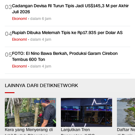
Cadangan Devisa RI Turun Tipis Jadi US$145,3 M per Akhir
0
3
Juli 2026
Ekonomi
•
dalam 6 jam
Rupiah Dibuka Melemah Tipis ke Rp17.935 per Dolar AS
0
4
Ekonomi
•
dalam 4 jam
FOTO: El Nino Bawa Berkah, Produksi Garam Cirebon
0
5
Tembus 600 Ton
Ekonomi
•
dalam 4 jam
LAINNYA DARI DETIKNETWORK
Kera yang Menyerang di
Lanjutkan Tren
Daftar N