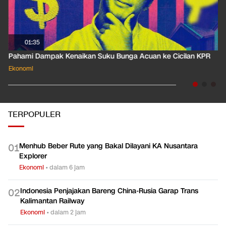
01:35
Pahami Dampak Kenaikan Suku Bunga Acuan ke Cicilan KPR
Ekonomi
TERPOPULER
Menhub Beber Rute yang Bakal Dilayani KA Nusantara
0
1
Explorer
Ekonomi
•
dalam 6 jam
Indonesia Penjajakan Bareng China-Rusia Garap Trans
0
2
Kalimantan Railway
Ekonomi
•
dalam 2 jam