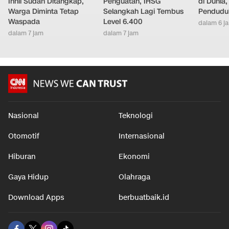
Inhil Sudah Ditangkap,
Penguatan, IHSG
di Dunia
Warga Diminta Tetap
Selangkah Lagi Tembus
Pendudu
Waspada
Level 6.400
dalam 6 j
dalam 7 jam
dalam 7 jam
Nasional
Teknologi
Otomotif
Internasional
Hiburan
Ekonomi
Gaya Hidup
Olahraga
Download Apps
berbuatbaik.id