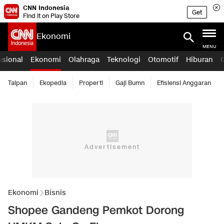
CNN Indonesia
Get
Find it on Play Store
Ekonomi
MENU
asional
Ekonomi
Olahraga
Teknologi
Otomotif
Hiburan
Taipan
Ekopedia
Properti
Gaji Bumn
Efisiensi Anggaran
Ekonomi
Bisnis
Shopee Gandeng Pemkot Dorong