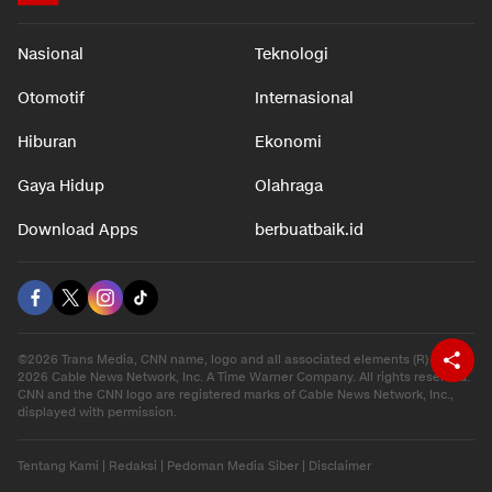
Nasional
Teknologi
Otomotif
Internasional
Hiburan
Ekonomi
Gaya Hidup
Olahraga
Download Apps
berbuatbaik.id
©2026 Trans Media, CNN name, logo and all associated elements (R) and ©
2026 Cable News Network, Inc. A Time Warner Company. All rights reserved.
CNN and the CNN logo are registered marks of Cable News Network, Inc.,
displayed with permission.
Tentang Kami
|
Redaksi
|
Pedoman Media Siber
|
Disclaimer