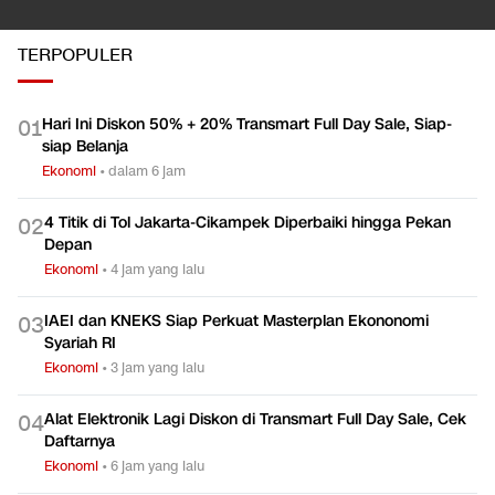
TERPOPULER
Hari Ini Diskon 50% + 20% Transmart Full Day Sale, Siap-
0
1
siap Belanja
Ekonomi
•
dalam 6 jam
4 Titik di Tol Jakarta-Cikampek Diperbaiki hingga Pekan
0
2
Depan
Ekonomi
•
4 jam yang lalu
IAEI dan KNEKS Siap Perkuat Masterplan Ekononomi
0
3
Syariah RI
Ekonomi
•
3 jam yang lalu
Alat Elektronik Lagi Diskon di Transmart Full Day Sale, Cek
0
4
Daftarnya
Ekonomi
•
6 jam yang lalu