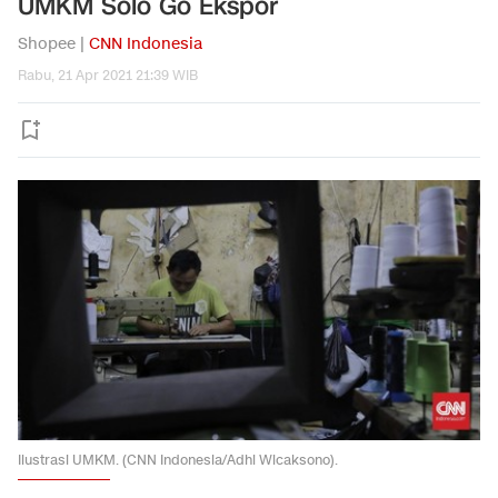
UMKM Solo Go Ekspor
Shopee |
CNN Indonesia
Rabu, 21 Apr 2021 21:39 WIB
Ilustrasi UMKM. (CNN Indonesia/Adhi Wicaksono).