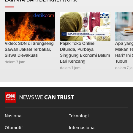
LAINNYA DARI DETIKNETWORK
Video: SDN di Srengseng
Pajak Toko Online
Apa yang 
Sawah Jaksel Terbakar,
Ditunda, Purbaya
Makan Te
Siswa Dievakuasi
Singgung Ekonomi Belum
Hari? Ini
Lari Kencang
Tubuh
dalam 7 jam
dalam 7 jam
dalam 7 j
Nasional
Teknologi
Otomotif
Internasional