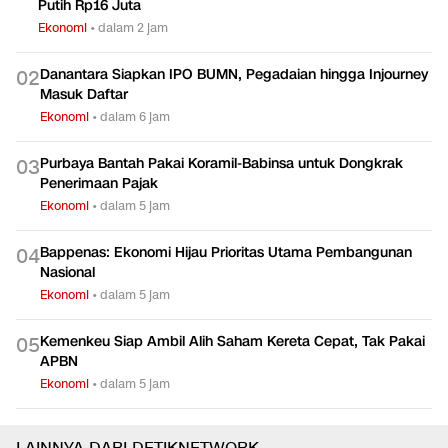
Putih Rp16 Juta
Ekonomi
•
dalam 2 jam
Danantara Siapkan IPO BUMN, Pegadaian hingga Injourney
0
2
Masuk Daftar
Ekonomi
•
dalam 6 jam
Purbaya Bantah Pakai Koramil-Babinsa untuk Dongkrak
0
3
Penerimaan Pajak
Ekonomi
•
dalam 5 jam
Bappenas: Ekonomi Hijau Prioritas Utama Pembangunan
0
4
Nasional
Ekonomi
•
dalam 5 jam
Kemenkeu Siap Ambil Alih Saham Kereta Cepat, Tak Pakai
0
5
APBN
Ekonomi
•
dalam 5 jam