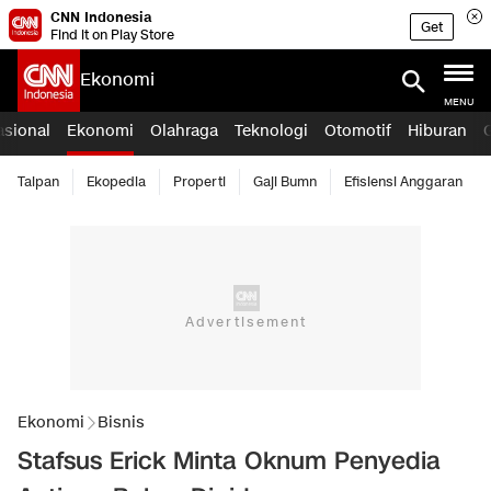
CNN Indonesia
Get
Find it on Play Store
Ekonomi
MENU
asional
Ekonomi
Olahraga
Teknologi
Otomotif
Hiburan
Taipan
Ekopedia
Properti
Gaji Bumn
Efisiensi Anggaran
Ekonomi
Bisnis
Stafsus Erick Minta Oknum Penyedia