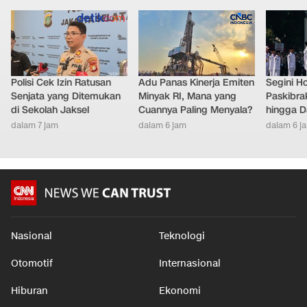
Polisi Cek Izin Ratusan
Adu Panas Kinerja Emiten
Segini H
Senjata yang Ditemukan
Minyak RI, Mana yang
Paskibra
di Sekolah Jaksel
Cuannya Paling Menyala?
hingga D
dalam 7 jam
dalam 6 jam
dalam 6 j
Nasional
Teknologi
Otomotif
Internasional
Hiburan
Ekonomi