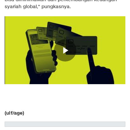
syariah global," pungkasnya.
(ulf/age)