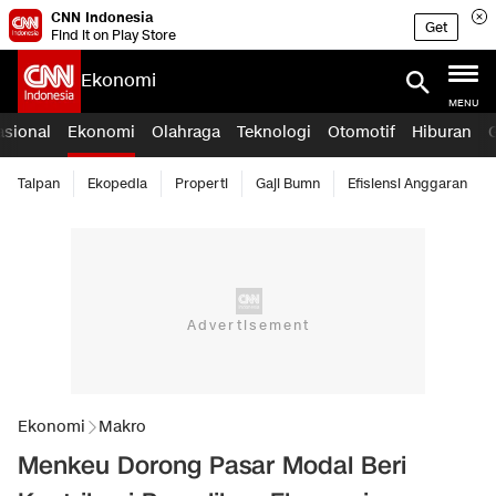
CNN Indonesia
Get
Find it on Play Store
Ekonomi
MENU
asional
Ekonomi
Olahraga
Teknologi
Otomotif
Hiburan
Taipan
Ekopedia
Properti
Gaji Bumn
Efisiensi Anggaran
Ekonomi
Makro
Menkeu Dorong Pasar Modal Beri