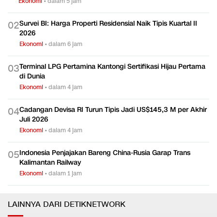
Ekonomi
•
dalam 5 jam
Survei BI: Harga Properti Residensial Naik Tipis Kuartal II
0
2
2026
Ekonomi
•
dalam 6 jam
Terminal LPG Pertamina Kantongi Sertifikasi Hijau Pertama
0
3
di Dunia
Ekonomi
•
dalam 4 jam
Cadangan Devisa RI Turun Tipis Jadi US$145,3 M per Akhir
0
4
Juli 2026
Ekonomi
•
dalam 4 jam
Indonesia Penjajakan Bareng China-Rusia Garap Trans
0
5
Kalimantan Railway
Ekonomi
•
dalam 1 jam
LAINNYA DARI DETIKNETWORK