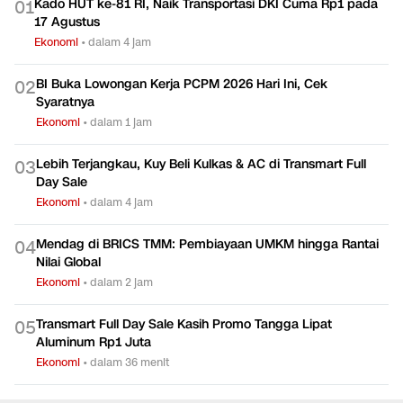
Kado HUT ke-81 RI, Naik Transportasi DKI Cuma Rp1 pada
0
1
17 Agustus
Ekonomi
•
dalam 4 jam
BI Buka Lowongan Kerja PCPM 2026 Hari Ini, Cek
0
2
Syaratnya
Ekonomi
•
dalam 1 jam
Lebih Terjangkau, Kuy Beli Kulkas & AC di Transmart Full
0
3
Day Sale
Ekonomi
•
dalam 4 jam
Mendag di BRICS TMM: Pembiayaan UMKM hingga Rantai
0
4
Nilai Global
Ekonomi
•
dalam 2 jam
Transmart Full Day Sale Kasih Promo Tangga Lipat
0
5
Aluminum Rp1 Juta
Ekonomi
•
dalam 36 menit