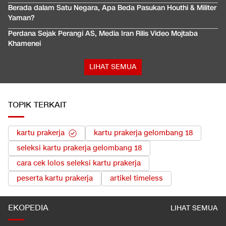
Berada dalam Satu Negara, Apa Beda Pasukan Houthi & Militer
Yaman?
Perdana Sejak Perangi AS, Media Iran Rilis Video Mojtaba
Khamenei
LIHAT SEMUA
TOPIK TERKAIT
kartu prakerja
kartu prakerja gelombang 18
seleksi kartu prakerja gelombang 18
cara cek lolos seleksi kartu prakerja
peserta kartu prakerja
artikel timeless
EKOPEDIA
LIHAT SEMUA