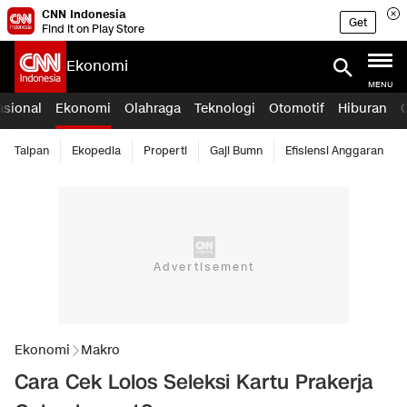
CNN Indonesia
Get
Find it on Play Store
Ekonomi
MENU
asional
Ekonomi
Olahraga
Teknologi
Otomotif
Hiburan
Taipan
Ekopedia
Properti
Gaji Bumn
Efisiensi Anggaran
Ekonomi
Makro
Cara Cek Lolos Seleksi Kartu Prakerja