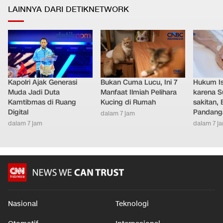
LAINNYA DARI DETIKNETWORK
Kapolri Ajak Generasi
Bukan Cuma Lucu, Ini 7
Hukum Ist
Muda Jadi Duta
Manfaat Ilmiah Pelihara
karena S
Kamtibmas di Ruang
Kucing di Rumah
sakitan, 
Digital
Pandang
dalam 7 jam
dalam 7 jam
dalam 7 j
Nasional
Teknologi