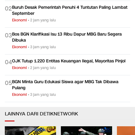
Buruh Desak Pemerintah Penuhi 4 Tuntutan Paling Lambat
0
2
September
Ekonomi
•
2 jam yang lalu
Bos BGN Klarifikasi Isu 13 Ribu Dapur MBG Baru Segera
0
3
Dibuka
Ekonomi
•
3 jam yang lalu
OJK Tutup 1.220 Entitas Keuangan Ilegal, Mayoritas Pinjol
0
4
Ekonomi
•
2 jam yang lalu
BGN Minta Guru Edukasi Siswa agar MBG Tak Dibawa
0
5
Pulang
Ekonomi
•
3 jam yang lalu
LAINNYA DARI DETIKNETWORK