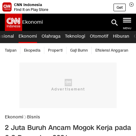
CNN Indonesia
Get
Find it on Play Store
Ekonomi
MENU
asional
Ekonomi
Olahraga
Teknologi
Otomotif
Hiburan
Taipan
Ekopedia
Properti
Gaji Bumn
Efisiensi Anggaran
Ekonomi
Bisnis
2 Juta Buruh Ancam Mogok Kerja pada