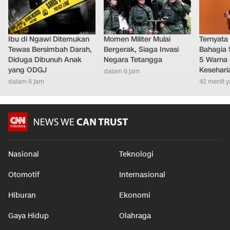
Ibu di Ngawi Ditemukan
Momen Militer Mulai
Ternyata
Tewas Bersimbah Darah,
Bergerak, Siaga Invasi
Bahagia 
Diduga Dibunuh Anak
Negara Tetangga
5 Warna 
yang ODGJ
Kesehari
dalam 6 jam
dalam 6 jam
42 menit y
Nasional
Teknologi
Otomotif
Internasional
Hiburan
Ekonomi
Gaya Hidup
Olahraga