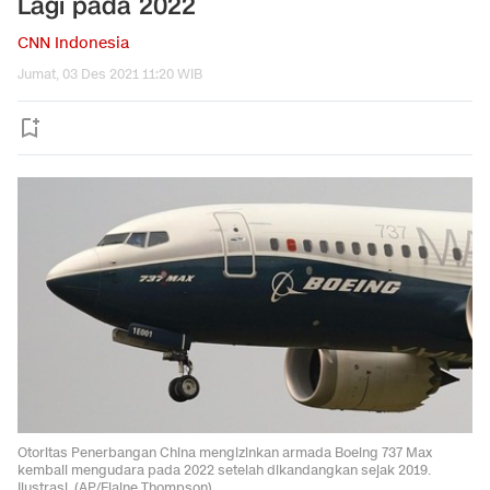
Lagi pada 2022
CNN Indonesia
Jumat, 03 Des 2021 11:20 WIB
Otoritas Penerbangan China mengizinkan armada Boeing 737 Max
kembali mengudara pada 2022 setelah dikandangkan sejak 2019.
Ilustrasi. (AP/Elaine Thompson).