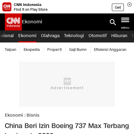
CNN Indonesia
Get
Find it on Play Store
Ekonomi
MENU
asional
Ekonomi
Olahraga
Teknologi
Otomotif
Hiburan
Taipan
Ekopedia
Properti
Gaji Bumn
Efisiensi Anggaran
Ekonomi
Bisnis
China Beri Izin Boeing 737 Max Terbang