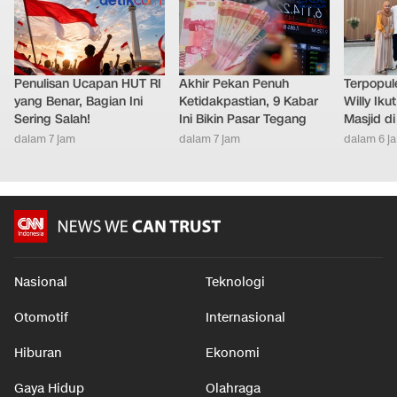
Penulisan Ucapan HUT RI
Akhir Pekan Penuh
Terpopule
yang Benar, Bagian Ini
Ketidakpastian, 9 Kabar
Willy Ik
Sering Salah!
Ini Bikin Pasar Tegang
Masjid d
dalam 7 jam
dalam 7 jam
dalam 6 j
Nasional
Teknologi
Otomotif
Internasional
Hiburan
Ekonomi
Gaya Hidup
Olahraga