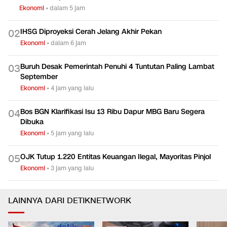
Ekonomi
•
dalam 5 jam
IHSG Diproyeksi Cerah Jelang Akhir Pekan
0
2
Ekonomi
•
dalam 6 jam
Buruh Desak Pemerintah Penuhi 4 Tuntutan Paling Lambat
0
3
September
Ekonomi
•
4 jam yang lalu
Bos BGN Klarifikasi Isu 13 Ribu Dapur MBG Baru Segera
0
4
Dibuka
Ekonomi
•
5 jam yang lalu
OJK Tutup 1.220 Entitas Keuangan Ilegal, Mayoritas Pinjol
0
5
Ekonomi
•
3 jam yang lalu
LAINNYA DARI DETIKNETWORK