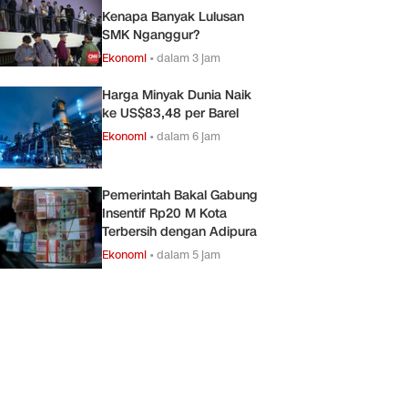
Kenapa Banyak Lulusan
SMK Nganggur?
Ekonomi
•
dalam 3 jam
Harga Minyak Dunia Naik
ke US$83,48 per Barel
Ekonomi
•
dalam 6 jam
Pemerintah Bakal Gabung
Insentif Rp20 M Kota
Terbersih dengan Adipura
Ekonomi
•
dalam 5 jam