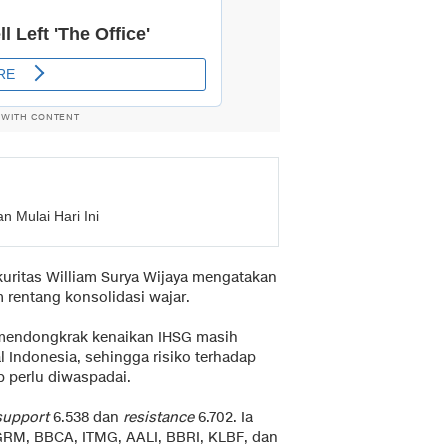
 WITH CONTENT
 Mulai Hari Ini
ekuritas William Surya Wijaya mengatakan
rentang konsolidasi wajar.
mendongkrak kenaikan IHSG masih
l Indonesia, sehingga risiko terhadap
p perlu diwaspadai.
support
6.538 dan
resistance
6.702. Ia
RM, BBCA, ITMG, AALI, BBRI, KLBF, dan