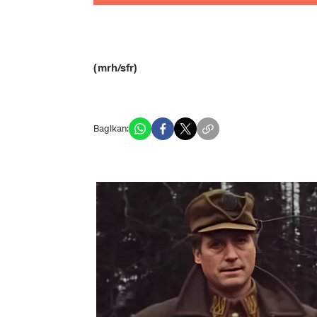
(mrh/sfr)
Bagikan: