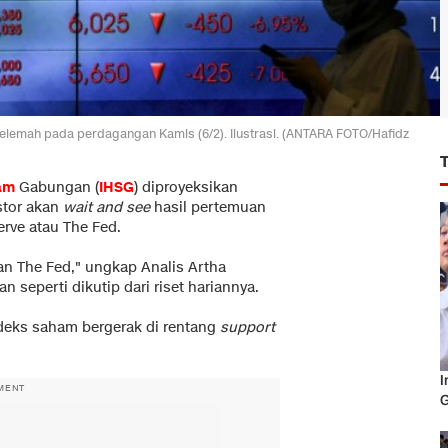
lemah pada perdagangan Kamis (6/2). Ilustrasi. (ANTARA FOTO/Hafidz
am
Gabungan (
IHSG
) diproyeksikan
stor akan
wait and see
hasil pertemuan
erve atau The Fed.
an The Fed," ungkap Analis Artha
 seperti dikutip dari riset hariannya.
ndeks saham bergerak di rentang
support
I
MENT
G