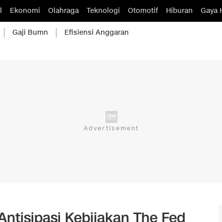
l
Ekonomi
Olahraga
Teknologi
Otomotif
Hiburan
Gaya 
Gaji Bumn
Efisiensi Anggaran
Antisipasi Kebijakan The Fed