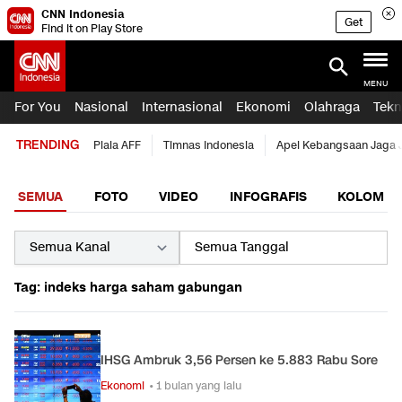
CNN Indonesia
Get
Find it on Play Store
MENU
For You
Nasional
Internasional
Ekonomi
Olahraga
Tekn
TRENDING
Piala AFF
Timnas Indonesia
Apel Kebangsaan Jaga 
SEMUA
FOTO
VIDEO
INFOGRAFIS
KOLOM
Tag: indeks harga saham gabungan
IHSG Ambruk 3,56 Persen ke 5.883 Rabu Sore
Ekonomi
• 1 bulan yang lalu