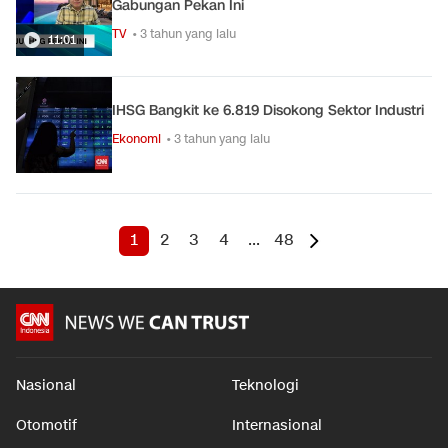
Gabungan Pekan Ini
TV
• 3 tahun yang lalu
11:01
IHSG Bangkit ke 6.819 Disokong Sektor Industri
Ekonomi
• 3 tahun yang lalu
1
2
3
4
...
48
Nasional
Teknologi
Otomotif
Internasional