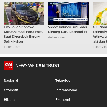
Eks Sekda Konawe
Video: Industri Susu Jadi
150 Nam
Selatan Pakai Pelat Palsu
Bintang Baru Ekonomi RI
Terinspir
Saat Digerebek Bareng
Artinya 
dalam 7 jam
Selingkuhan
laki dan
dalam 7 jam
dalam 7 j
Nasional
Teknologi
Otomotif
Internasional
Hiburan
Ekonomi