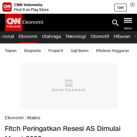
CNN Indonesia
Get
Find it on Play Store
Ekonomi
MENU
asional
Ekonomi
Olahraga
Teknologi
Otomotif
Hiburan
Taipan
Ekopedia
Properti
Gaji Bumn
Efisiensi Anggaran
Ekonomi
Makro
Fitch Peringatkan Resesi AS Dimulai