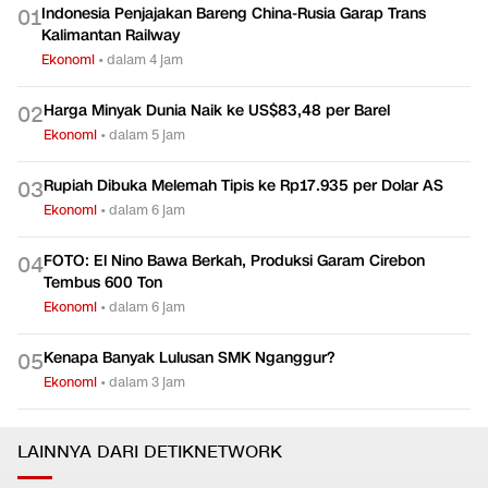
Indonesia Penjajakan Bareng China-Rusia Garap Trans
0
1
Kalimantan Railway
Ekonomi
•
dalam 4 jam
Harga Minyak Dunia Naik ke US$83,48 per Barel
0
2
Ekonomi
•
dalam 5 jam
Rupiah Dibuka Melemah Tipis ke Rp17.935 per Dolar AS
0
3
Ekonomi
•
dalam 6 jam
FOTO: El Nino Bawa Berkah, Produksi Garam Cirebon
0
4
Tembus 600 Ton
Ekonomi
•
dalam 6 jam
Kenapa Banyak Lulusan SMK Nganggur?
0
5
Ekonomi
•
dalam 3 jam
LAINNYA DARI DETIKNETWORK