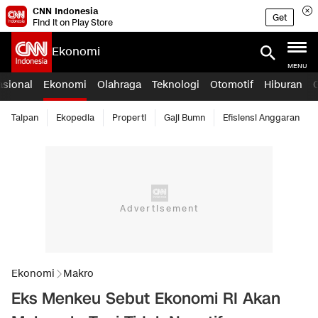
CNN Indonesia
Get
Find it on Play Store
Ekonomi
MENU
asional
Ekonomi
Olahraga
Teknologi
Otomotif
Hiburan
Taipan
Ekopedia
Properti
Gaji Bumn
Efisiensi Anggaran
Ekonomi
Makro
Eks Menkeu Sebut Ekonomi RI Akan