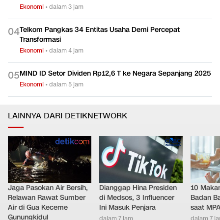
Ekonomi
•
dalam 3 jam
Telkom Pangkas 34 Entitas Usaha Demi Percepat
0
4
Transformasi
Ekonomi
•
dalam 4 jam
MIND ID Setor Dividen Rp12,6 T ke Negara Sepanjang 2025
0
5
Ekonomi
•
dalam 5 jam
LAINNYA DARI DETIKNETWORK
Jaga Pasokan Air Bersih,
Dianggap Hina Presiden
10 Makan
Relawan Rawat Sumber
di Medsos, 3 Influencer
Badan Ba
Air di Gua Keceme
Ini Masuk Penjara
saat MPA
Gunungkidul
dalam 7 jam
dalam 7 j