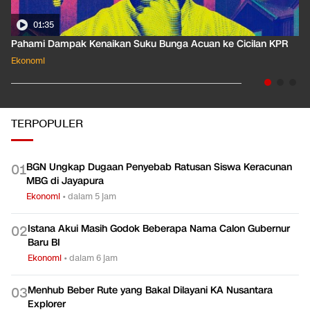
01:35
Pahami Dampak Kenaikan Suku Bunga Acuan ke Cicilan KPR
Ekonomi
TERPOPULER
BGN Ungkap Dugaan Penyebab Ratusan Siswa Keracunan
0
1
MBG di Jayapura
Ekonomi
•
dalam 5 jam
Istana Akui Masih Godok Beberapa Nama Calon Gubernur
0
2
Baru BI
Ekonomi
•
dalam 6 jam
Menhub Beber Rute yang Bakal Dilayani KA Nusantara
0
3
Explorer