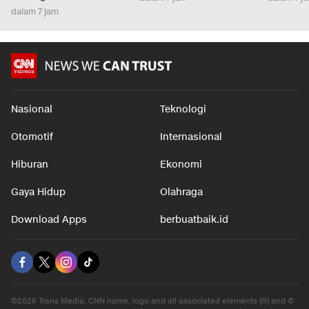
dalam 7 jam
Nasional
Teknologi
Otomotif
Internasional
Hiburan
Ekonomi
Gaya Hidup
Olahraga
Download Apps
berbuatbaik.id
©2026 Trans Media, CNN name, logo and all associated elements (R) and ©