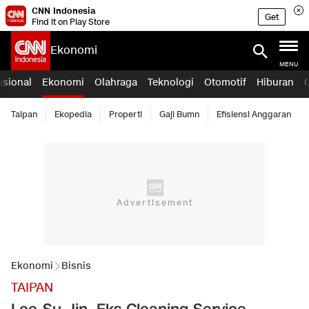
CNN Indonesia
Get
Find it on Play Store
Ekonomi
MENU
asional
Ekonomi
Olahraga
Teknologi
Otomotif
Hiburan
Taipan
Ekopedia
Properti
Gaji Bumn
Efisiensi Anggaran
Ekonomi
Bisnis
TAIPAN