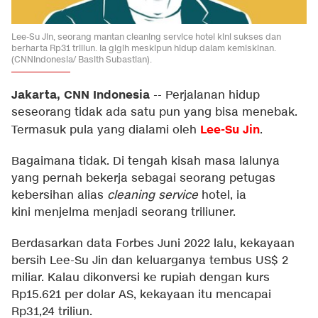
Lee-Su Jin, seorang mantan cleaning service hotel kini sukses dan
berharta Rp31 triliun. Ia gigih meskipun hidup dalam kemiskinan.
(CNNIndonesia/ Basith Subastian).
Jakarta, CNN Indonesia
--
Perjalanan hidup
seseorang tidak ada satu pun yang bisa menebak.
Lee-Su Jin
Termasuk pula yang dialami oleh
.
Bagaimana tidak. Di tengah kisah masa lalunya
yang pernah bekerja sebagai seorang petugas
kebersihan alias
cleaning service
hotel, ia
kini menjelma menjadi seorang triliuner.
Berdasarkan data Forbes Juni 2022 lalu, kekayaan
bersih Lee-Su Jin dan keluarganya tembus US$ 2
miliar. Kalau dikonversi ke rupiah dengan kurs
Rp15.621 per dolar AS, kekayaan itu mencapai
Rp31,24 triliun.