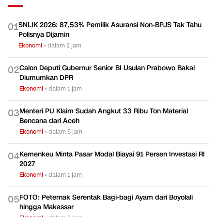
SNLIK 2026: 87,53% Pemilik Asuransi Non-BPJS Tak Tahu
0
1
Polisnya Dijamin
Ekonomi
•
dalam 2 jam
Calon Deputi Gubernur Senior BI Usulan Prabowo Bakal
0
2
Diumumkan DPR
Ekonomi
•
dalam 1 jam
Menteri PU Klaim Sudah Angkut 33 Ribu Ton Material
0
3
Bencana dari Aceh
Ekonomi
•
dalam 5 jam
Kemenkeu Minta Pasar Modal Biayai 91 Persen Investasi RI
0
4
2027
Ekonomi
•
dalam 1 jam
FOTO: Peternak Serentak Bagi-bagi Ayam dari Boyolali
0
5
hingga Makassar