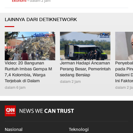
Ekonomi
•
dalam 2 jam
LAINNYA DARI DETIKNETWORK
Video: 20 Bangunan
Jerman Hadapi Ancaman
Penyebab
Runtuh Imbas Gempa M
Perang Besar, Pemerintah
pada Pin
7,4 Kolombia, Warga
sedang Bersiap
Dialami D
Terjebak di Dalam
Ini Fakt
dalam 2 jam
dalam 6 jam
dalam 2 j
Nasional
Teknologi