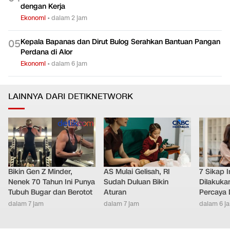
dengan Kerja
Ekonomi
•
dalam 2 jam
Kepala Bapanas dan Dirut Bulog Serahkan Bantuan Pangan
0
5
Perdana di Alor
Ekonomi
•
dalam 6 jam
LAINNYA DARI DETIKNETWORK
Bikin Gen Z Minder,
AS Mulai Gelisah, RI
7 Sikap I
Nenek 70 Tahun Ini Punya
Sudah Duluan Bikin
Dilakuka
Tubuh Bugar dan Berotot
Aturan
Percaya D
dalam 7 jam
dalam 7 jam
dalam 6 j