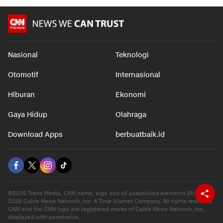
Nasional
Teknologi
Otomotif
Internasional
Hiburan
Ekonomi
Gaya Hidup
Olahraga
Download Apps
berbuatbaik.id
©2026 Trans Media, CNN name, logo and all associated elements (R) and ©
2026 Cable News Network, Inc. A Time Warner Company. All rights reserved.
CNN and the CNN logo are registered marks of Cable News Network, Inc.,
displayed with permission.