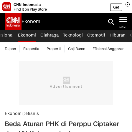
CNN Indonesia
Get
Find it on Play Store
Ekonomi
MENU
asional
Ekonomi
Olahraga
Teknologi
Otomotif
Hiburan
Taipan
Ekopedia
Properti
Gaji Bumn
Efisiensi Anggaran
Ekonomi
Bisnis
Beda Aturan PHK di Perppu Ciptaker