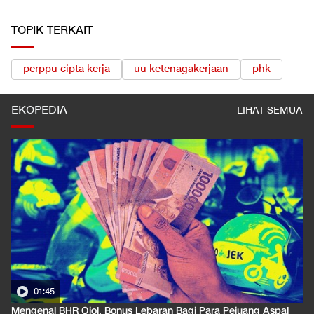
TOPIK TERKAIT
perppu cipta kerja
uu ketenagakerjaan
phk
EKOPEDIA
LIHAT SEMUA
01:45
Mengenal BHR Ojol, Bonus Lebaran Bagi Para Pejuang Aspal