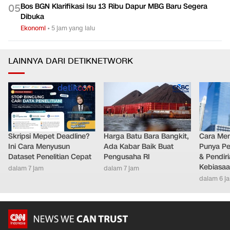
Bos BGN Klarifikasi Isu 13 Ribu Dapur MBG Baru Segera
0
5
Dibuka
Ekonomi
•
5 jam yang lalu
LAINNYA DARI DETIKNETWORK
Skripsi Mepet Deadline?
Harga Batu Bara Bangkit,
Cara Men
Ini Cara Menyusun
Ada Kabar Baik Buat
Punya Per
Dataset Penelitian Cepat
Pengusaha RI
& Pendir
Kebiasa
dalam 7 jam
dalam 7 jam
dalam 6 j