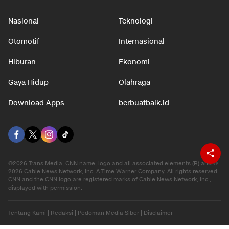
Nasional
Teknologi
Otomotif
Internasional
Hiburan
Ekonomi
Gaya Hidup
Olahraga
Download Apps
berbuatbaik.id
©2026 Trans Media, CNN name, logo and all associated elements (R) and ©
2026 Cable News Network, Inc. A Time Warner Company. All rights reserved.
CNN and the CNN logo are registered marks of Cable News Network, Inc.,
displayed with permission.
Tentang Kami
|
Redaksi
|
Pedoman Media Siber
|
Disclaimer