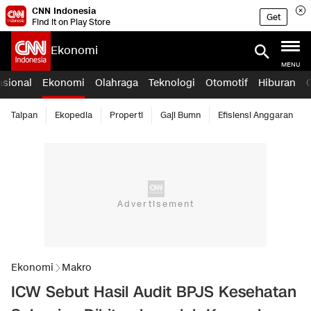
CNN Indonesia
Get
Find it on Play Store
Ekonomi
MENU
asional
Ekonomi
Olahraga
Teknologi
Otomotif
Hiburan
Taipan
Ekopedia
Properti
Gaji Bumn
Efisiensi Anggaran
Ekonomi
Makro
ICW Sebut Hasil Audit BPJS Kesehatan