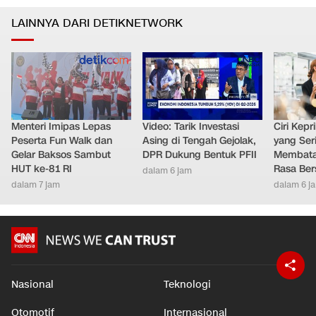
LAINNYA DARI DETIKNETWORK
Menteri Imipas Lepas
Video: Tarik Investasi
Ciri Kep
Peserta Fun Walk dan
Asing di Tengah Gejolak,
yang Ser
Gelar Baksos Sambut
DPR Dukung Bentuk PFII
Membatal
HUT ke-81 RI
Rasa Ber
dalam 6 jam
dalam 7 jam
dalam 6 j
Nasional
Teknologi
Otomotif
Internasional