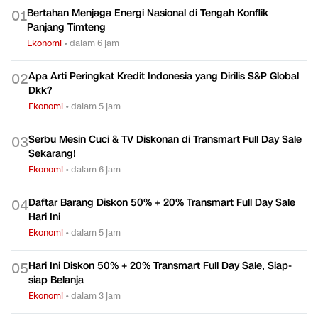
Bertahan Menjaga Energi Nasional di Tengah Konflik
0
1
Panjang Timteng
Ekonomi
•
dalam 6 jam
Apa Arti Peringkat Kredit Indonesia yang Dirilis S&P Global
0
2
Dkk?
Ekonomi
•
dalam 5 jam
Serbu Mesin Cuci & TV Diskonan di Transmart Full Day Sale
0
3
Sekarang!
Ekonomi
•
dalam 6 jam
Daftar Barang Diskon 50% + 20% Transmart Full Day Sale
0
4
Hari Ini
Ekonomi
•
dalam 5 jam
Hari Ini Diskon 50% + 20% Transmart Full Day Sale, Siap-
0
5
siap Belanja
Ekonomi
•
dalam 3 jam