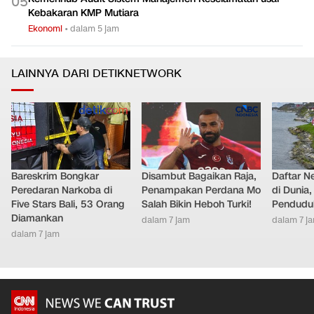
0
5
Kebakaran KMP Mutiara
Ekonomi
•
dalam 5 jam
LAINNYA DARI DETIKNETWORK
Bareskrim Bongkar
Disambut Bagaikan Raja,
Daftar N
Peredaran Narkoba di
Penampakan Perdana Mo
di Dunia
Five Stars Bali, 53 Orang
Salah Bikin Heboh Turki!
Pendudu
Diamankan
dalam 7 jam
dalam 7 j
dalam 7 jam