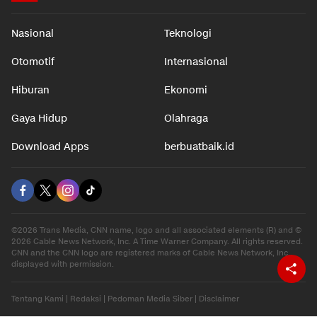
Nasional
Teknologi
Otomotif
Internasional
Hiburan
Ekonomi
Gaya Hidup
Olahraga
Download Apps
berbuatbaik.id
©2026 Trans Media, CNN name, logo and all associated elements (R) and ©
2026 Cable News Network, Inc. A Time Warner Company. All rights reserved.
CNN and the CNN logo are registered marks of Cable News Network, Inc.,
displayed with permission.
Tentang Kami
|
Redaksi
|
Pedoman Media Siber
|
Disclaimer