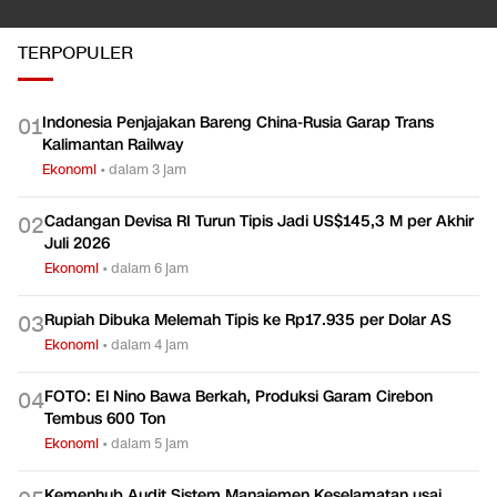
TERPOPULER
Indonesia Penjajakan Bareng China-Rusia Garap Trans
0
1
Kalimantan Railway
Ekonomi
•
dalam 3 jam
Cadangan Devisa RI Turun Tipis Jadi US$145,3 M per Akhir
0
2
Juli 2026
Ekonomi
•
dalam 6 jam
Rupiah Dibuka Melemah Tipis ke Rp17.935 per Dolar AS
0
3
Ekonomi
•
dalam 4 jam
FOTO: El Nino Bawa Berkah, Produksi Garam Cirebon
0
4
Tembus 600 Ton
Ekonomi
•
dalam 5 jam
Kemenhub Audit Sistem Manajemen Keselamatan usai