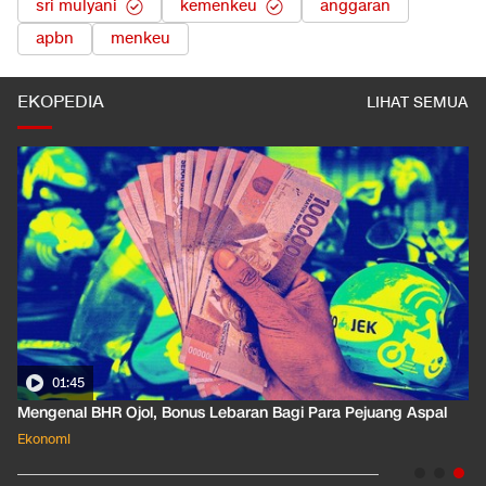
sri mulyani
kemenkeu
anggaran
apbn
menkeu
EKOPEDIA
LIHAT SEMUA
01:35
Pahami Dampak Kenaikan Suku Bunga Acuan ke Cicilan KPR
Ekonomi