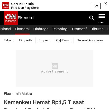
CNN Indonesia
Get
Find it on Play Store
Ekonomi
MENU
asional
Ekonomi
Olahraga
Teknologi
Otomotif
Hiburan
Taipan
Ekopedia
Properti
Gaji Bumn
Efisiensi Anggaran
Ekonomi
Makro
Kemenkeu Hemat Rp1,5 T saat