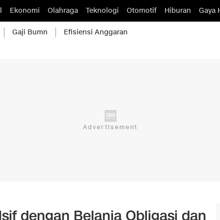
l
Ekonomi
Olahraga
Teknologi
Otomotif
Hiburan
Gaya 
Gaji Bumn
Efisiensi Anggaran
sif dengan Belanja Obligasi dan