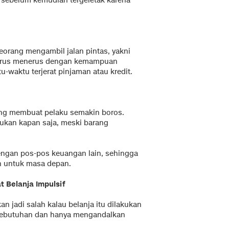
i, sebelum kemudian tergeletak karena
eorang mengambil jalan pintas, yakni
 terus menerus dengan kemampuan
u-waktu terjerat pinjaman atau kredit.
rung membuat pelaku semakin boros.
akukan kapan saja, meski barang
dengan pos-pos keuangan lain, sehingga
n untuk masa depan.
at Belanja Impulsif
kan jadi salah kalau belanja itu dilakukan
kebutuhan dan hanya mengandalkan