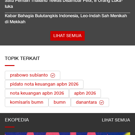
Satu Pemain Thailand Tewas Disambar Petir, 8 Orang Luka-
luka
Kabar Bahagia Bulutangkis Indonesia, Leo-Indah Sah Menikah
di Mekkah
LIHAT SEMUA
TOPIK TERKAIT
prabowo subianto
pidato nota keuangan apbn 2026
nota keuangan apbn 2026
apbn 2026
komisaris bumn
bumn
danantara
EKOPEDIA
LIHAT SEMUA