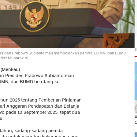
esiden Prabowo Subianto mau membolehkan pemda, BUMN, dan BUMD
afidz Mubarak A)
 (Menkeu)
n Presiden Prabowo Subianto mau
BUMN, dan BUMD berutang ke
Tahun 2025 tentang Pemberian Pinjaman
dari Anggaran Pendapatan dan Belanja
owo pada 10 September 2025, tepat dua
B
u.
r tahun, kadang-kadang pemda
a itu untuk menutup kekurangan uang