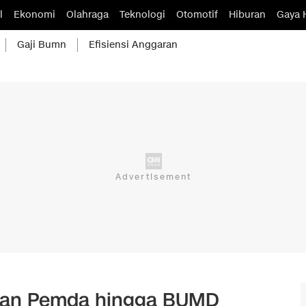
l
Ekonomi
Olahraga
Teknologi
Otomotif
Hiburan
Gaya 
Gaji Bumn
Efisiensi Anggaran
kan Pemda hingga BUMD