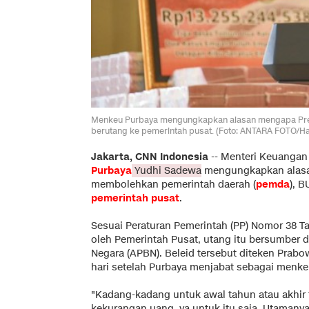
Menkeu Purbaya mengungkapkan alasan mengapa Pr
berutang ke pemerintah pusat. (Foto: ANTARA FOTO/H
Jakarta, CNN Indonesia
--
Menteri Keuangan
Purbaya
Yudhi Sadewa
mengungkapkan alasa
membolehkan pemerintah daerah (
pemda
), 
pemerintah pusat
.
Sesuai Peraturan Pemerintah (PP) Nomor 38 
oleh Pemerintah Pusat, utang itu bersumber 
Negara (APBN). Beleid tersebut diteken Prab
hari setelah Purbaya menjabat sebagai menke
"Kadang-kadang untuk awal tahun atau akhi
kekurangan uang, ya untuk itu saja. Utamany