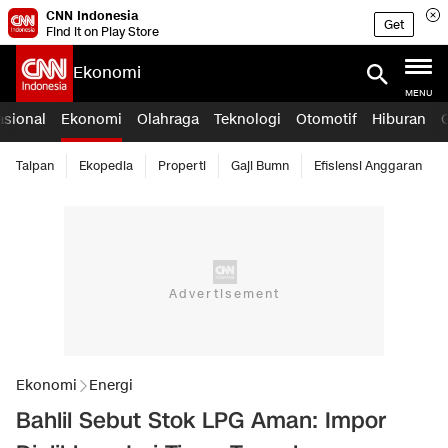
CNN Indonesia
Get
Find it on Play Store
Ekonomi
MENU
asional
Ekonomi
Olahraga
Teknologi
Otomotif
Hiburan
Taipan
Ekopedia
Properti
Gaji Bumn
Efisiensi Anggaran
Ekonomi
Energi
Bahlil Sebut Stok LPG Aman: Impor