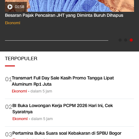
01:50
Apa Arti Peringkat Kredit Indonesia yang Dirilis S&P Global
Dkk?
Ekonomi
TERPOPULER
Transmart Full Day Sale Kasih Promo Tangga Lipat
0
1
Aluminum Rp1 Juta
Ekonomi
•
dalam 5 jam
BI Buka Lowongan Kerja PCPM 2026 Hari Ini, Cek
0
2
Syaratnya
Ekonomi
•
dalam 5 jam
Pertamina Buka Suara soal Kebakaran di SPBU Bogor
0
3