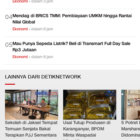
Ekonomi
•
dalam 3 jam
Mendag di BRICS TMM: Pembiayaan UMKM hingga Rantai
0
4
Nilai Global
Ekonomi
•
dalam 6 jam
Mau Punya Sepeda Listrik? Beli di Transmart Full Day Sale
0
5
Rp3 Jutaan
Ekonomi
•
dalam 6 jam
LAINNYA DARI DETIKNETWORK
Sekolah di Jaksel Tempat
Usai Tutup Produsen di
5 Potret
Temuan Senjata Bakal
Karanganyar, BPOM
Marshand
Terapkan PJJ Sementara
Minta Waspadai
Didomina