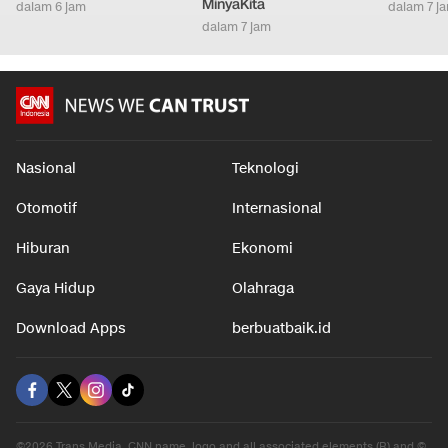
MinyaKita
dalam 6 jam
dalam 7 j
dalam 7 jam
Nasional
Teknologi
Otomotif
Internasional
Hiburan
Ekonomi
Gaya Hidup
Olahraga
Download Apps
berbuatbaik.id
©2026 Trans Media, CNN name, logo and all associated elements (R) and ©