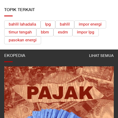
TOPIK TERKAIT
bahlil lahadalia
lpg
bahlil
impor energi
timur tengah
bbm
esdm
impor lpg
pasokan energi
EKOPEDIA
LIHAT SEMUA