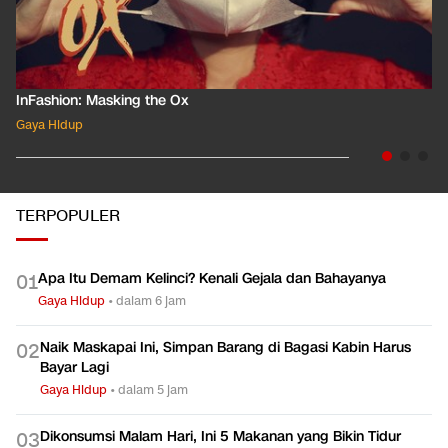
InFashion: Masking the Ox
Gaya Hidup
TERPOPULER
Apa Itu Demam Kelinci? Kenali Gejala dan Bahayanya
0
1
Gaya Hidup
•
dalam 6 jam
Naik Maskapai Ini, Simpan Barang di Bagasi Kabin Harus
0
2
Bayar Lagi
Gaya Hidup
•
dalam 5 jam
Dikonsumsi Malam Hari, Ini 5 Makanan yang Bikin Tidur
0
3