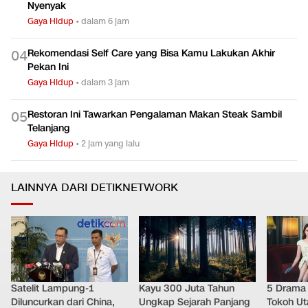
Nyenyak
Gaya Hidup
•
dalam 6 jam
Rekomendasi Self Care yang Bisa Kamu Lakukan Akhir
0
4
Pekan Ini
Gaya Hidup
•
dalam 3 jam
Restoran Ini Tawarkan Pengalaman Makan Steak Sambil
0
5
Telanjang
Gaya Hidup
•
2 jam yang lalu
LAINNYA DARI DETIKNETWORK
Satelit Lampung-1
Kayu 300 Juta Tahun
5 Drama 
Diluncurkan dari China,
Ungkap Sejarah Panjang
Tokoh Ut