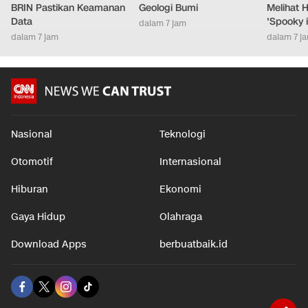
BRIN Pastikan Keamanan
Geologi Bumi
Melihat 
Data
'Spooky 
dalam 7 jam
dalam 7 jam
dalam 7 j
Nasional
Teknologi
Otomotif
Internasional
Hiburan
Ekonomi
Gaya Hidup
Olahraga
Download Apps
berbuatbaik.id