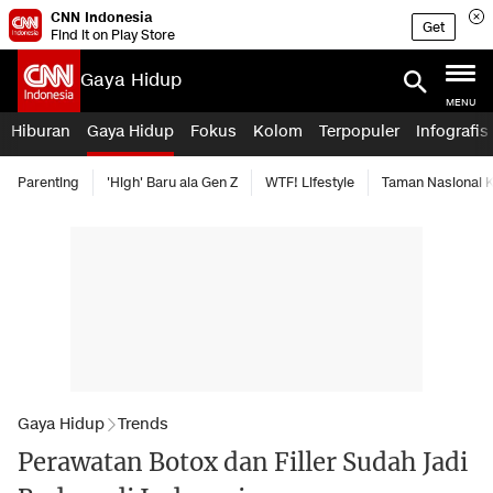
CNN Indonesia
Get
Find it on Play Store
Gaya Hidup
MENU
Hiburan
Gaya Hidup
Fokus
Kolom
Terpopuler
Infografis
Parenting
'High' Baru ala Gen Z
WTF! Lifestyle
Taman Nasional
Gaya Hidup
Trends
Perawatan Botox dan Filler Sudah Jadi