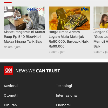
Siasat Pengemis di Kudus
Harga Emas Antam
Jangan 
Raup Rp 540 Ribu/Hari:
Logam Mulia Melonjak
"Good Jo
Maksa hingga Tarik Baju
Rp50.000, Buyback Naik
Memuji A
Rp90.000
Baik
dalam 7 jam
dalam 7 jam
dalam 7 j
Nasional
Teknologi
Otomotif
Internasional
Hiburan
Ekonomi