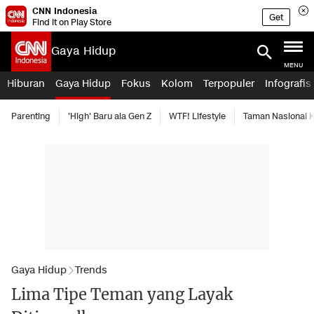
CNN Indonesia
Get
Find it on Play Store
Gaya Hidup
MENU
Hiburan
Gaya Hidup
Fokus
Kolom
Terpopuler
Infografis
Parenting
'High' Baru ala Gen Z
WTF! Lifestyle
Taman Nasional
Gaya Hidup
Trends
Lima Tipe Teman yang Layak