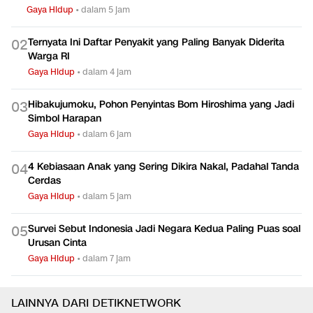
Gaya Hidup
•
dalam 5 jam
Ternyata Ini Daftar Penyakit yang Paling Banyak Diderita
0
2
Warga RI
Gaya Hidup
•
dalam 4 jam
Hibakujumoku, Pohon Penyintas Bom Hiroshima yang Jadi
0
3
Simbol Harapan
Gaya Hidup
•
dalam 6 jam
4 Kebiasaan Anak yang Sering Dikira Nakal, Padahal Tanda
0
4
Cerdas
Gaya Hidup
•
dalam 5 jam
Survei Sebut Indonesia Jadi Negara Kedua Paling Puas soal
0
5
Urusan Cinta
Gaya Hidup
•
dalam 7 jam
LAINNYA DARI DETIKNETWORK