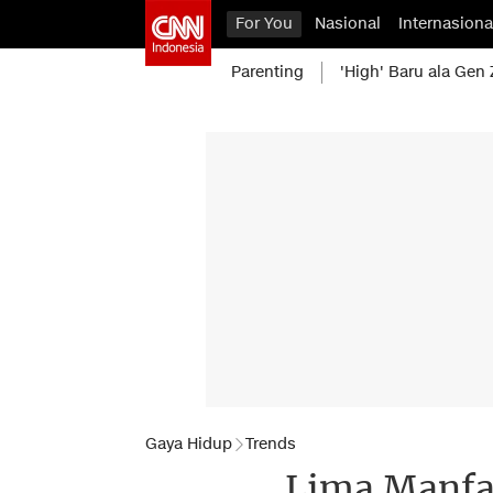
For You
Nasional
Internasiona
Parenting
'High' Baru ala Gen 
Gaya Hidup
Trends
Lima Manfa