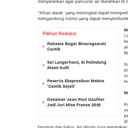
menyarankan agar pancuran air diarahkan di d
“Aliran darah yang meningkat dapat memperbai
mengandung nutrisi yang dapat menyembuhka
M
Pilihan Redaksi
C
k
Rahasia Bugar Binaragawati
ai
Cantik
Ne
Sel Langerhans, Si Pelindung
S
Alami Kulit
p
m
Peserta Ekspresikan Makna
te
'Cantik Sejati'
M
Desainer Jean Paul Gaultier
Ku
Jadi Juri Miss France 2016
s
pe
d
bersinar dan halus. Air dingin juga merataka