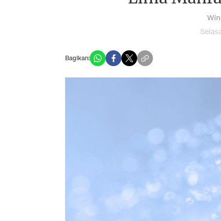
Win
Selas
Bagikan: