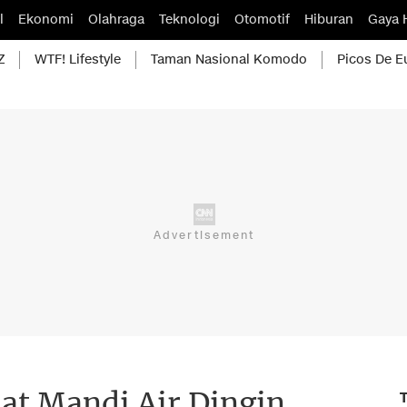
l
Ekonomi
Olahraga
Teknologi
Otomotif
Hiburan
Gaya 
Z
WTF! Lifestyle
Taman Nasional Komodo
Picos De E
at Mandi Air Dingin