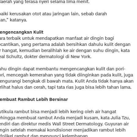
aerah yang terasa nyeri selama lima menit.
ki kerusakan otot atau jaringan lain, sebab darah
n,” katanya.
engencangkan Kulit
ara terbaik untuk mendapatkan manfaat air dingin bagi
ecantikan, yang pertama adalah bersihkan dahulu kulit dengan
r hangat, kemudian beralihlah ke air dengan suhu dingin, kata
al Schultz, dokter dermatologi di New York.
uhu dingin dapat membantu mengencangkan kulit dan pori-
ori, mencegah kemerahan yang tidak diinginkan pada kulit, juga
engurangi bengkak di bawah mata. Kulit Anda tidak hanya akan
rlihat halus dan cerah, tapi tata rias juga bisa lebih tahan lama.
embuat Rambut Lebih Bersinar
tikula rambut bisa menjadi lebih kering oleh air hangat
ehingga membuat rambut Anda menjadi kusam, kata Julia Tzu,
ndiri dan direktur medis Wall Street Dermatology. Guyuran air
ingin setelah memakai kondisioner menjadikan rambut lebih
n folikel rambut dan mengunci kelembapan.