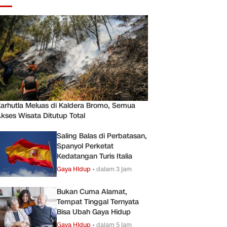
arhutla Meluas di Kaldera Bromo, Semua
kses Wisata Ditutup Total
Saling Balas di Perbatasan,
Spanyol Perketat
Kedatangan Turis Italia
Gaya Hidup
•
dalam 3 jam
Bukan Cuma Alamat,
Tempat Tinggal Ternyata
Bisa Ubah Gaya Hidup
Gaya Hidup
•
dalam 5 jam