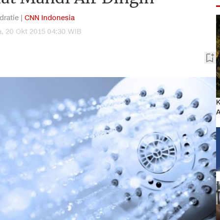
dratie |
CNN Indonesia
a, 20 Okt 2015 04:30 WIB
K
A