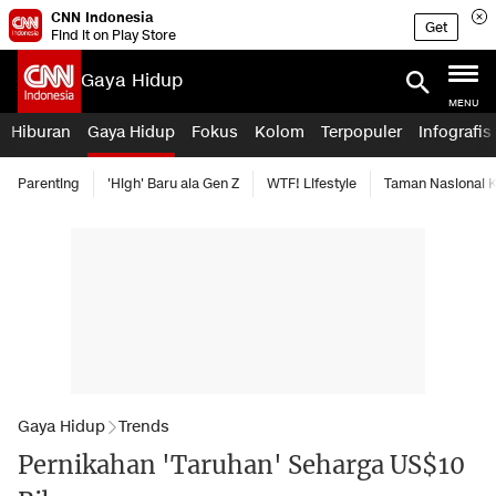
CNN Indonesia
Get
Find it on Play Store
Gaya Hidup
MENU
Hiburan
Gaya Hidup
Fokus
Kolom
Terpopuler
Infografis
Parenting
'High' Baru ala Gen Z
WTF! Lifestyle
Taman Nasional
Gaya Hidup
Trends
Pernikahan 'Taruhan' Seharga US$10