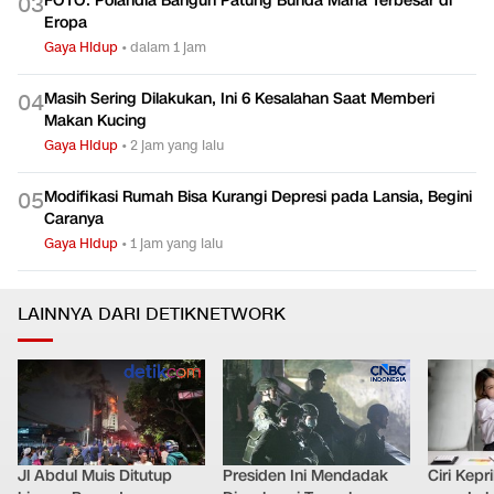
Jangan Lahap 6 Makanan Ini Sebelum Oral Sex dengan
0
2
Pasangan
Gaya Hidup
•
dalam 4 jam
FOTO: Polandia Bangun Patung Bunda Maria Terbesar di
0
3
Eropa
Gaya Hidup
•
dalam 1 jam
Masih Sering Dilakukan, Ini 6 Kesalahan Saat Memberi
0
4
Makan Kucing
Gaya Hidup
•
2 jam yang lalu
Modifikasi Rumah Bisa Kurangi Depresi pada Lansia, Begini
0
5
Caranya
Gaya Hidup
•
1 jam yang lalu
LAINNYA DARI DETIKNETWORK