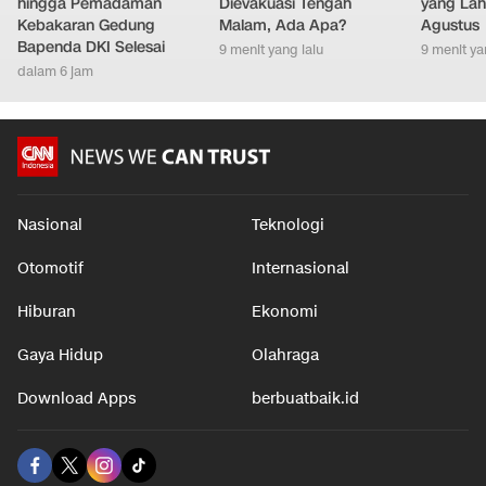
Jl Abdul Muis Ditutup
Presiden Ini Mendadak
Ciri Kep
hingga Pemadaman
Dievakuasi Tengah
yang Lahi
Kebakaran Gedung
Malam, Ada Apa?
Agustus
Bapenda DKI Selesai
9 menit yang lalu
9 menit ya
dalam 6 jam
Nasional
Teknologi
Otomotif
Internasional
Hiburan
Ekonomi
Gaya Hidup
Olahraga