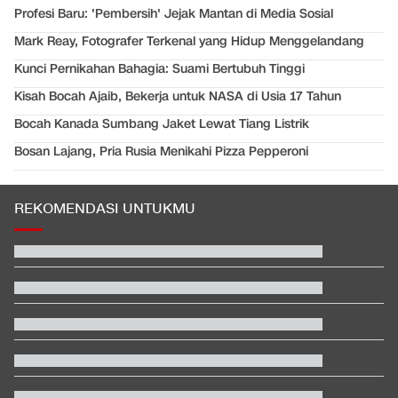
Profesi Baru: 'Pembersih' Jejak Mantan di Media Sosial
Mark Reay, Fotografer Terkenal yang Hidup Menggelandang
Kunci Pernikahan Bahagia: Suami Bertubuh Tinggi
Kisah Bocah Ajaib, Bekerja untuk NASA di Usia 17 Tahun
Bocah Kanada Sumbang Jaket Lewat Tiang Listrik
Bosan Lajang, Pria Rusia Menikahi Pizza Pepperoni
REKOMENDASI UNTUKMU
Klasemen SEA V Cup Women's: Indonesia di Puncak usai Hajar
Vietnam
Rizky Ridho Blunder Lagi, Timnas Indonesia Tersingkir di Piala
AFF
Fakta Menarik Penampilan Agnez Mo dan Anggun C. Sasmi di
Reacher 4
Gempa Laut Jawa Malam Ini: Guncangan Terasa di Jepara,