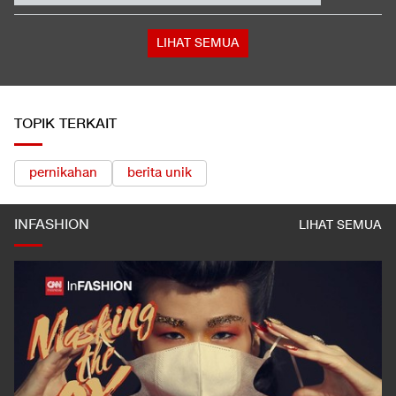
Demak, Batang
Trump Serang Kandidat Senat Muslim Michigan: Dia Penuh
Omong Kosong
Detik-detik Horor Murid Sekolah Thailand Sembunyi saat
Penembakan
LIHAT SEMUA
TOPIK TERKAIT
pernikahan
berita unik
INFASHION
LIHAT SEMUA