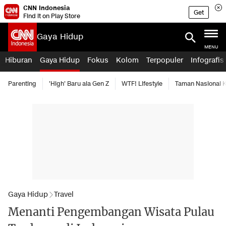
CNN Indonesia
Get
Find it on Play Store
Gaya Hidup
MENU
Hiburan
Gaya Hidup
Fokus
Kolom
Terpopuler
Infografis
Parenting
'High' Baru ala Gen Z
WTF! Lifestyle
Taman Nasional
Gaya Hidup
Travel
Menanti Pengembangan Wisata Pulau