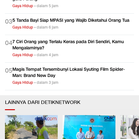
Gaya Hidup
•
dalam 5 jam
5 Tanda Bayi Siap MPASI yang Wajib Diketahui Orang Tua
0
3
Gaya Hidup
•
dalam 6 jam
7 Ciri Orang yang Terlalu Keras pada Diri Sendiri, Kamu
0
4
Mengalaminya?
Gaya Hidup
•
dalam 4 jam
Magis Tempat Tersembunyi Lokasi Syuting Film Spider-
0
5
Man: Brand New Day
Gaya Hidup
•
dalam 3 jam
LAINNYA DARI DETIKNETWORK