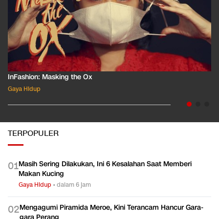
InFashion: Masking the Ox
Gaya Hidup
TERPOPULER
Masih Sering Dilakukan, Ini 6 Kesalahan Saat Memberi
0
1
Makan Kucing
Gaya Hidup
•
dalam 6 jam
Mengagumi Piramida Meroe, Kini Terancam Hancur Gara-
0
2
gara Perang