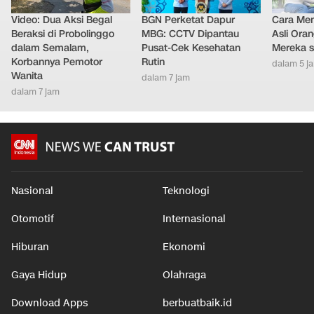
Video: Dua Aksi Begal
BGN Perketat Dapur
Cara Men
Beraksi di Probolinggo
MBG: CCTV Dipantau
Asli Ora
dalam Semalam,
Pusat-Cek Kesehatan
Mereka s
Korbannya Pemotor
Rutin
dalam 5 j
Wanita
dalam 7 jam
dalam 7 jam
Nasional
Teknologi
Otomotif
Internasional
Hiburan
Ekonomi
Gaya Hidup
Olahraga
Download Apps
berbuatbaik.id