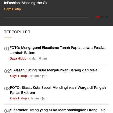
InFashion: Masking the Ox
Gaya Hidup
TERPOPULER
FOTO: Mengagumi Eksotisme Tanah Papua Lewat Festival
0
1
Lembah Baliem
Gaya Hidup
•
dalam 6 jam
3 Alasan Kucing Suka Menjatuhkan Barang dari Meja
0
2
Gaya Hidup
•
dalam 5 jam
FOTO: Siasat Kota Seoul 'Mendinginkan' Warga di Tengah
0
3
Panas Ekstrem
Gaya Hidup
•
dalam 6 jam
5 Karakter Orang yang Suka Membandingkan Orang Lain
0
4