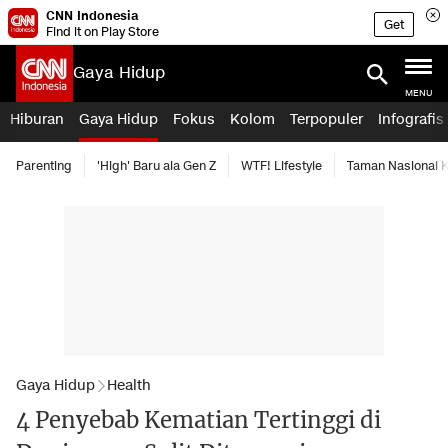
CNN Indonesia
Get
Find it on Play Store
Gaya Hidup
MENU
Hiburan
Gaya Hidup
Fokus
Kolom
Terpopuler
Infografis
Parenting
'High' Baru ala Gen Z
WTF! Lifestyle
Taman Nasional
Gaya Hidup
Health
4 Penyebab Kematian Tertinggi di