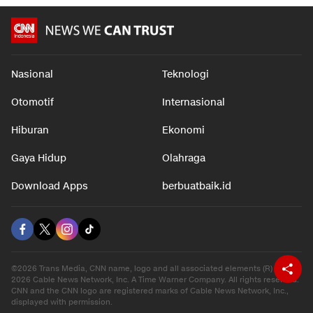
Nasional
Teknologi
Otomotif
Internasional
Hiburan
Ekonomi
Gaya Hidup
Olahraga
Download Apps
berbuatbaik.id
©2026 Trans Media, CNN name, logo and all associated elements (R) and ©
2026 Cable News Network, Inc. A Time Warner Company. All rights reserved.
CNN and the CNN logo are registered marks of Cable News Network, Inc.,
displayed with permission.