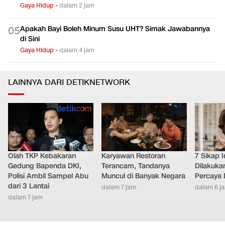
Gaya Hidup
•
dalam 2 jam
Apakah Bayi Boleh Minum Susu UHT? Simak Jawabannya
0
5
di Sini
Gaya Hidup
•
dalam 4 jam
LAINNYA DARI DETIKNETWORK
Olah TKP Kebakaran
Karyawan Restoran
7 Sikap I
Gedung Bapenda DKI,
Terancam, Tandanya
Dilakuka
Polisi Ambil Sampel Abu
Muncul di Banyak Negara
Percaya D
dari 3 Lantai
dalam 7 jam
dalam 6 j
dalam 7 jam