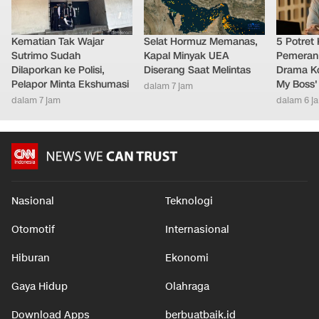
Kematian Tak Wajar
Selat Hormuz Memanas,
5 Potret
Sutrimo Sudah
Kapal Minyak UEA
Pemeran
Dilaporkan ke Polisi,
Diserang Saat Melintas
Drama Ko
Pelapor Minta Ekshumasi
My Boss'
dalam 7 jam
dalam 7 jam
dalam 6 j
Nasional
Teknologi
Otomotif
Internasional
Hiburan
Ekonomi
Gaya Hidup
Olahraga
Download Apps
berbuatbaik.id