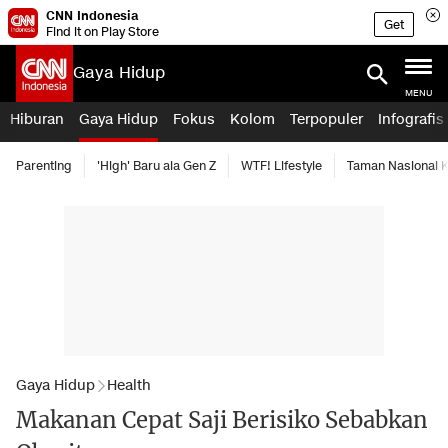
CNN Indonesia
Get
Find it on Play Store
Gaya Hidup
MENU
Hiburan
Gaya Hidup
Fokus
Kolom
Terpopuler
Infografis
Parenting
'High' Baru ala Gen Z
WTF! Lifestyle
Taman Nasional
Gaya Hidup
Health
Makanan Cepat Saji Berisiko Sebabkan