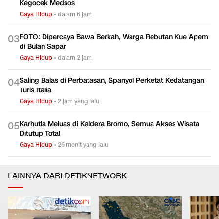
Kegocek Medsos
Gaya Hidup
•
dalam 6 jam
FOTO: Dipercaya Bawa Berkah, Warga Rebutan Kue Apem
0
3
di Bulan Sapar
Gaya Hidup
•
dalam 2 jam
Saling Balas di Perbatasan, Spanyol Perketat Kedatangan
0
4
Turis Italia
Gaya Hidup
•
2 jam yang lalu
Karhutla Meluas di Kaldera Bromo, Semua Akses Wisata
0
5
Ditutup Total
Gaya Hidup
•
26 menit yang lalu
LAINNYA DARI DETIKNETWORK