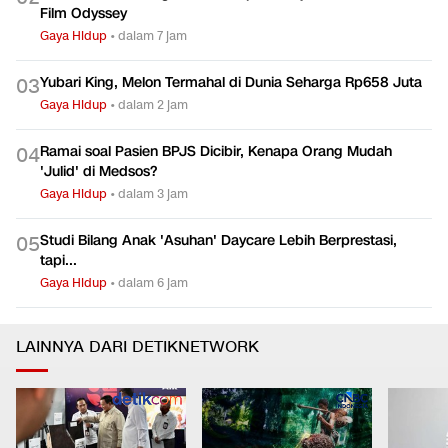
Film Odyssey
Gaya Hidup
•
dalam 7 jam
Yubari King, Melon Termahal di Dunia Seharga Rp658 Juta
0
3
Gaya Hidup
•
dalam 2 jam
Ramai soal Pasien BPJS Dicibir, Kenapa Orang Mudah
0
4
'Julid' di Medsos?
Gaya Hidup
•
dalam 3 jam
Studi Bilang Anak 'Asuhan' Daycare Lebih Berprestasi,
0
5
tapi...
Gaya Hidup
•
dalam 6 jam
LAINNYA DARI DETIKNETWORK