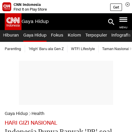
CNN Indonesia
Get
Find it on Play Store
Gaya Hidup
MENU
Hiburan
Gaya Hidup
Fokus
Kolom
Terpopuler
Infografis
Parenting
'High' Baru ala Gen Z
WTF! Lifestyle
Taman Nasional
Gaya Hidup
Health
HARI GIZI NASIONAL