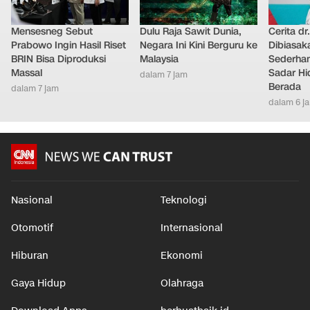
Mensesneg Sebut
Dulu Raja Sawit Dunia,
Cerita dr
Prabowo Ingin Hasil Riset
Negara Ini Kini Berguru ke
Dibiasak
BRIN Bisa Diproduksi
Malaysia
Sederhana
Massal
Sadar Hi
dalam 7 jam
Berada
dalam 7 jam
dalam 6 j
Nasional
Teknologi
Otomotif
Internasional
Hiburan
Ekonomi
Gaya Hidup
Olahraga