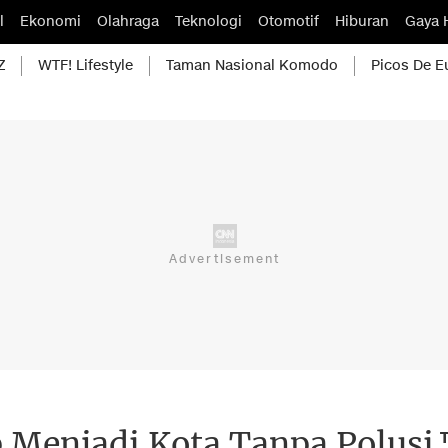
l
Ekonomi
Olahraga
Teknologi
Otomotif
Hiburan
Gaya 
Z
WTF! Lifestyle
Taman Nasional Komodo
Picos De E
 Menjadi Kota Tanpa Polusi