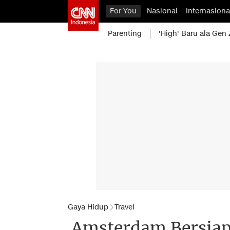
For You
Nasional
Internasiona
Parenting
'High' Baru ala Gen 
Gaya Hidup
Travel
Amsterdam Bersiap