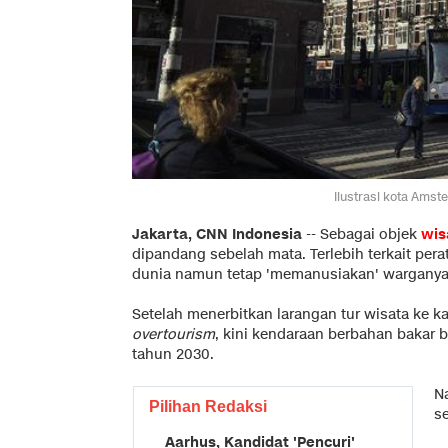
Ilustrasi kota Ams
Jakarta, CNN Indonesia
-- Sebagai objek
wis
dipandang sebelah mata. Terlebih terkait pera
dunia namun tetap 'memanusiakan' warganya
Setelah menerbitkan larangan tur wisata ke k
overtourism
, kini kendaraan berbahan bakar 
tahun 2030.
N
Pilihan Redaksi
s
Aarhus, Kandidat 'Pencuri'