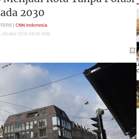
ada 2030
TERS |
CNN Indonesia
 08 Mei 2019 09:56 WIB
J
C