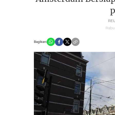
p
REU
Rabu,
Bagikan: