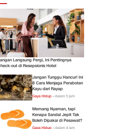
angan Langsung Pergi, Ini Pentingnya
heck-out di Resepsionis Hotel
Jangan Tunggu Hancur! Ini
8 Cara Menjaga Perabotan
Kayu dari Rayap
Gaya Hidup
•
dalam 5 jam
Memang Nyaman, tapi
Kenapa Sandal Jepit Tak
Boleh Dipakai di Pesawat?
Gaya Hidup
•
dalam 4 jam