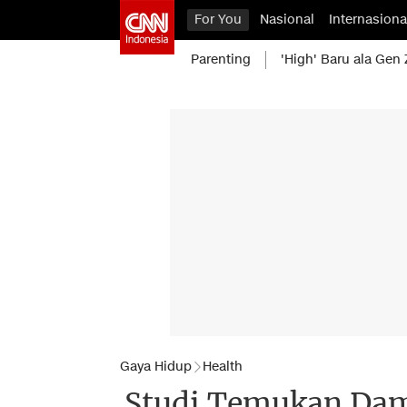
For You
Nasional
Internasiona
Parenting
'High' Baru ala Gen 
Gaya Hidup
Health
Studi Temukan Dam