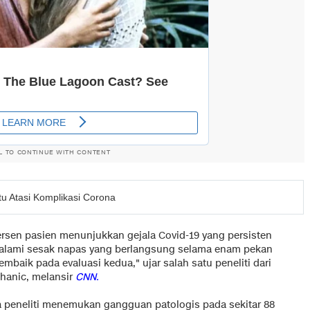
L TO CONTINUE WITH CONTENT
tu Atasi Komplikasi Corona
ersen pasien menunjukkan gejala Covid-19 yang persisten
galami sesak napas yang berlangsung selama enam pekan
membaik pada evaluasi kedua," ujar salah satu peneliti dari
ahanic, melansir
CNN.
ra peneliti menemukan gangguan patologis pada sekitar 88