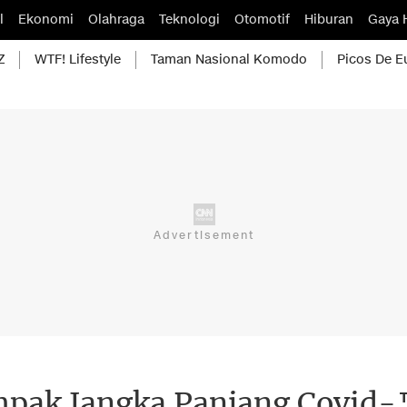
l
Ekonomi
Olahraga
Teknologi
Otomotif
Hiburan
Gaya 
Z
WTF! Lifestyle
Taman Nasional Komodo
Picos De E
pak Jangka Panjang Covid-