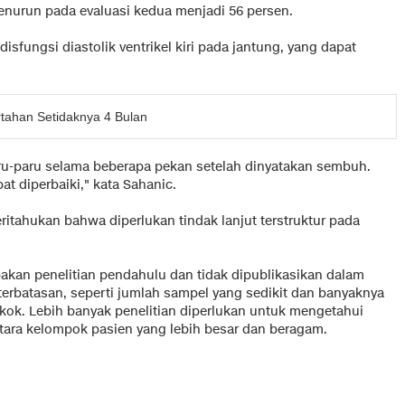
menurun pada evaluasi kedua menjadi 56 persen.
disfungsi diastolik ventrikel kiri pada jantung, yang dapat
rtahan Setidaknya 4 Bulan
ru-paru selama beberapa pekan setelah dinyatakan sembuh.
t diperbaiki," kata Sahanic.
ritahukan bahwa diperlukan tindak lanjut terstruktur pada
pakan penelitian pendahulu dan tidak dipublikasikan dalam
keterbatasan, seperti jumlah sampel yang sedikit dan banyaknya
okok. Lebih banyak penelitian diperlukan untuk mengetahui
ara kelompok pasien yang lebih besar dan beragam.