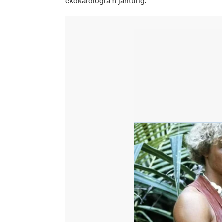
ekokardiogram jantung.