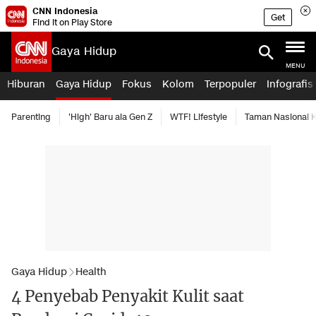
CNN Indonesia
Get
Find it on Play Store
Gaya Hidup
MENU
Hiburan
Gaya Hidup
Fokus
Kolom
Terpopuler
Infografis
Parenting
'High' Baru ala Gen Z
WTF! Lifestyle
Taman Nasional
Gaya Hidup
Health
4 Penyebab Penyakit Kulit saat