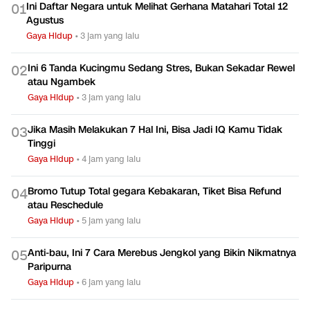
Ini Daftar Negara untuk Melihat Gerhana Matahari Total 12
0
1
Agustus
Gaya Hidup
•
3 jam yang lalu
Ini 6 Tanda Kucingmu Sedang Stres, Bukan Sekadar Rewel
0
2
atau Ngambek
Gaya Hidup
•
3 jam yang lalu
Jika Masih Melakukan 7 Hal Ini, Bisa Jadi IQ Kamu Tidak
0
3
Tinggi
Gaya Hidup
•
4 jam yang lalu
Bromo Tutup Total gegara Kebakaran, Tiket Bisa Refund
0
4
atau Reschedule
Gaya Hidup
•
5 jam yang lalu
Anti-bau, Ini 7 Cara Merebus Jengkol yang Bikin Nikmatnya
0
5
Paripurna
Gaya Hidup
•
6 jam yang lalu