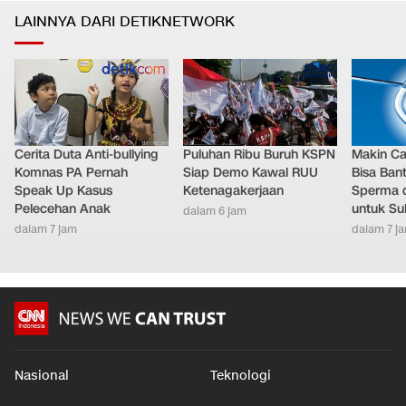
LAINNYA DARI DETIKNETWORK
Cerita Duta Anti-bullying
Puluhan Ribu Buruh KSPN
Makin Ca
Komnas PA Pernah
Siap Demo Kawal RUU
Bisa Ban
Speak Up Kasus
Ketenagakerjaan
Sperma 
Pelecehan Anak
untuk Su
dalam 6 jam
dalam 7 jam
dalam 7 j
Nasional
Teknologi