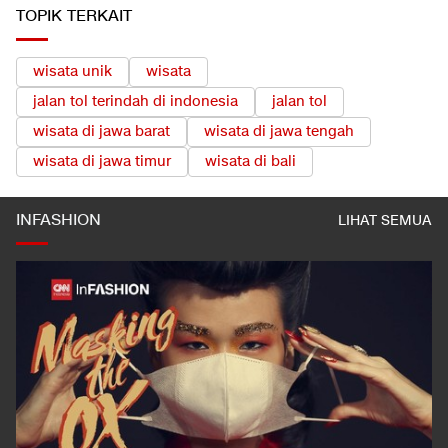
TOPIK TERKAIT
wisata unik
wisata
jalan tol terindah di indonesia
jalan tol
wisata di jawa barat
wisata di jawa tengah
wisata di jawa timur
wisata di bali
INFASHION
LIHAT SEMUA