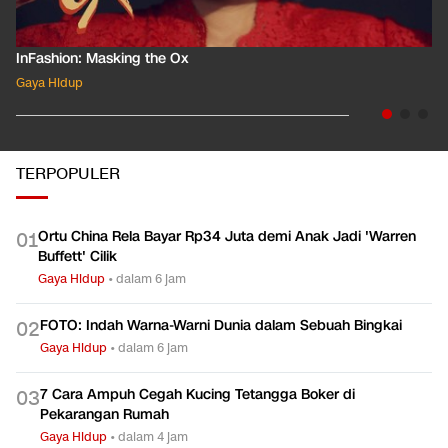
InFashion: Masking the Ox
Gaya Hidup
TERPOPULER
Ortu China Rela Bayar Rp34 Juta demi Anak Jadi 'Warren
0
1
Buffett' Cilik
Gaya Hidup
•
dalam 6 jam
FOTO: Indah Warna-Warni Dunia dalam Sebuah Bingkai
0
2
Gaya Hidup
•
dalam 6 jam
7 Cara Ampuh Cegah Kucing Tetangga Boker di
0
3
Pekarangan Rumah
Gaya Hidup
•
dalam 4 jam