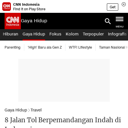
CNN Indonesia
Get
Find it on Play Store
Gaya Hidup
MENU
Hiburan
Gaya Hidup
Fokus
Kolom
Terpopuler
Infografis
Parenting
'High' Baru ala Gen Z
WTF! Lifestyle
Taman Nasional
Gaya Hidup
Travel
8 Jalan Tol Berpemandangan Indah di