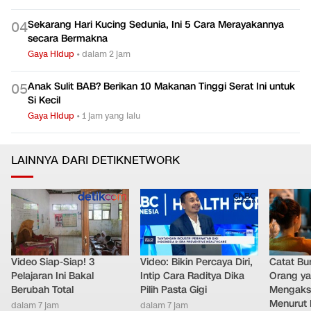
Sekarang Hari Kucing Sedunia, Ini 5 Cara Merayakannya
0
4
secara Bermakna
Gaya Hidup
•
dalam 2 jam
Anak Sulit BAB? Berikan 10 Makanan Tinggi Serat Ini untuk
0
5
Si Kecil
Gaya Hidup
•
1 jam yang lalu
LAINNYA DARI DETIKNETWORK
Video Siap-Siap! 3
Video: Bikin Percaya Diri,
Catat Bun
Pelajaran Ini Bakal
Intip Cara Raditya Dika
Orang y
Berubah Total
Pilih Pasta Gigi
Mengakse
Menurut 
dalam 7 jam
dalam 7 jam