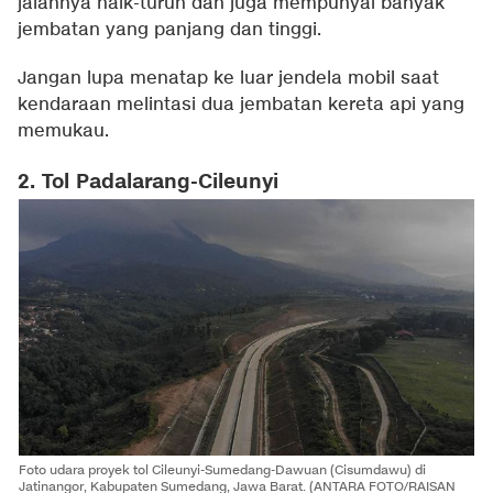
jalannya naik-turun dan juga mempunyai banyak
jembatan yang panjang dan tinggi.
Jangan lupa menatap ke luar jendela mobil saat
kendaraan melintasi dua jembatan kereta api yang
memukau.
2. Tol Padalarang-Cileunyi
Foto udara proyek tol Cileunyi-Sumedang-Dawuan (Cisumdawu) di
Jatinangor, Kabupaten Sumedang, Jawa Barat. (ANTARA FOTO/RAISAN