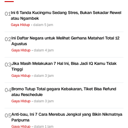
Ini 6 Tanda Kucingmu Sedang Stres, Bukan Sekadar Rewel
0
1
atau Ngambek
Gaya Hidup
•
dalam 5 jam
Ini Daftar Negara untuk Melihat Gerhana Matahari Total 12
0
2
Agustus
Gaya Hidup
•
dalam 4 jam
Jika Masih Melakukan 7 Hal Ini, Bisa Jadi IQ Kamu Tidak
0
3
Tinggi
Gaya Hidup
•
dalam 3 jam
Bromo Tutup Total gegara Kebakaran, Tiket Bisa Refund
0
4
atau Reschedule
Gaya Hidup
•
dalam 3 jam
Anti-bau, Ini 7 Cara Merebus Jengkol yang Bikin Nikmatnya
0
5
Paripurna
Gaya Hidup
•
dalam 1 jam