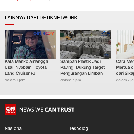
LAINNYA DARI DETIKNETWORK
Kata Menko Airlangga
Sampah Plastik Jadi
Cara Men
Usai 'Nyobain' Toyota
Paving, Dukung Target
Mertua d
Land Cruiser FJ
Pengurangan Limbah
dari Sik
dalam 7 jam
dalam 7 jam
dalam 7 j
Nasional
Teknologi