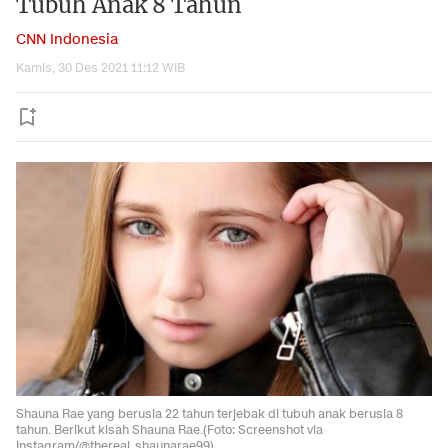
Tubuh Anak 8 Tahun
CNN Indonesia
Kamis, 30 Des 2021 11:12 WIB
Shauna Rae yang berusia 22 tahun terjebak di tubuh anak berusia 8
tahun. Berikut kisah Shauna Rae.(Foto: Screenshot via
Instagram/@thereal_shaunarae99)