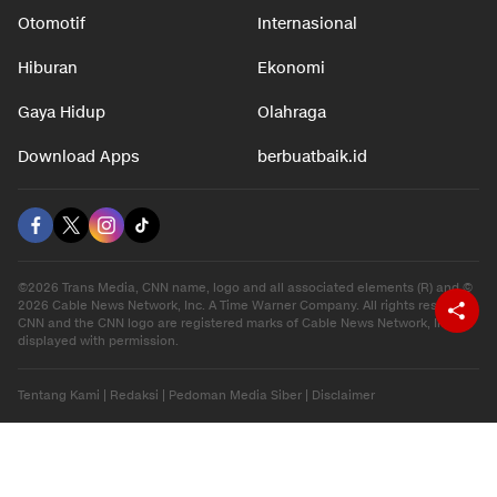
Otomotif
Internasional
Hiburan
Ekonomi
Gaya Hidup
Olahraga
Download Apps
berbuatbaik.id
©2026 Trans Media, CNN name, logo and all associated elements (R) and ©
2026 Cable News Network, Inc. A Time Warner Company. All rights reserved.
CNN and the CNN logo are registered marks of Cable News Network, Inc.,
displayed with permission.
Tentang Kami
|
Redaksi
|
Pedoman Media Siber
|
Disclaimer