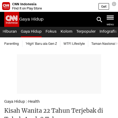
CNN Indonesia
Get
Find it on Play Store
Gaya Hidup
MENU
Hiburan
Gaya Hidup
Fokus
Kolom
Terpopuler
Infografis
Parenting
'High' Baru ala Gen Z
WTF! Lifestyle
Taman Nasional
Gaya Hidup
Health
Kisah Wanita 22 Tahun Terjebak di