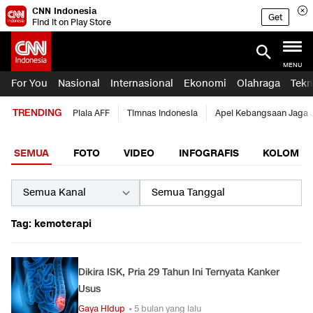
CNN Indonesia
Get
Find it on Play Store
MENU
For You
Nasional
Internasional
Ekonomi
Olahraga
Tekn
TRENDING
Piala AFF
Timnas Indonesia
Apel Kebangsaan Jaga 
SEMUA
FOTO
VIDEO
INFOGRAFIS
KOLOM
Tag: kemoterapi
Dikira ISK, Pria 29 Tahun Ini Ternyata Kanker
Usus
Gaya Hidup
• 5 bulan yang lalu