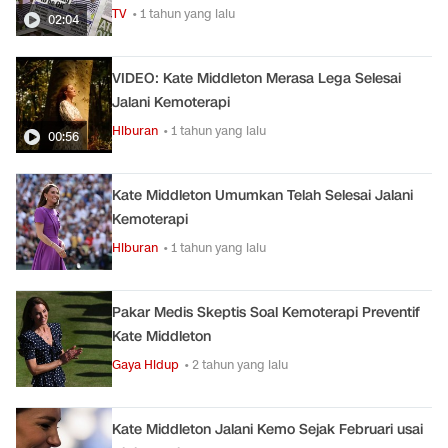
TV
• 1 tahun yang lalu
02:04
VIDEO: Kate Middleton Merasa Lega Selesai
Jalani Kemoterapi
Hiburan
• 1 tahun yang lalu
00:56
Kate Middleton Umumkan Telah Selesai Jalani
Kemoterapi
Hiburan
• 1 tahun yang lalu
Pakar Medis Skeptis Soal Kemoterapi Preventif
Kate Middleton
Gaya Hidup
• 2 tahun yang lalu
Kate Middleton Jalani Kemo Sejak Februari usai