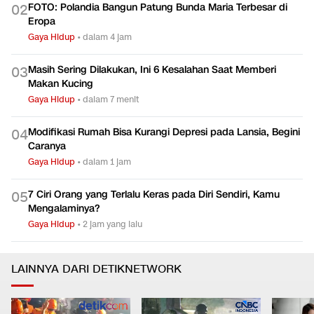
FOTO: Polandia Bangun Patung Bunda Maria Terbesar di
0
2
Eropa
Gaya Hidup
•
dalam 4 jam
Masih Sering Dilakukan, Ini 6 Kesalahan Saat Memberi
0
3
Makan Kucing
Gaya Hidup
•
dalam 7 menit
Modifikasi Rumah Bisa Kurangi Depresi pada Lansia, Begini
0
4
Caranya
Gaya Hidup
•
dalam 1 jam
7 Ciri Orang yang Terlalu Keras pada Diri Sendiri, Kamu
0
5
Mengalaminya?
Gaya Hidup
•
2 jam yang lalu
LAINNYA DARI DETIKNETWORK