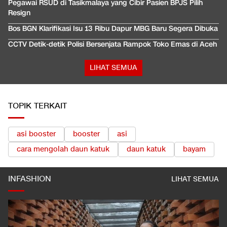
Pegawai RSUD di Tasikmalaya yang Cibir Pasien BPJS Pilih
Resign
Bos BGN Klarifikasi Isu 13 Ribu Dapur MBG Baru Segera Dibuka
CCTV Detik-detik Polisi Bersenjata Rampok Toko Emas di Aceh
LIHAT SEMUA
TOPIK TERKAIT
asi booster
booster
asi
cara mengolah daun katuk
daun katuk
bayam
INFASHION
LIHAT SEMUA