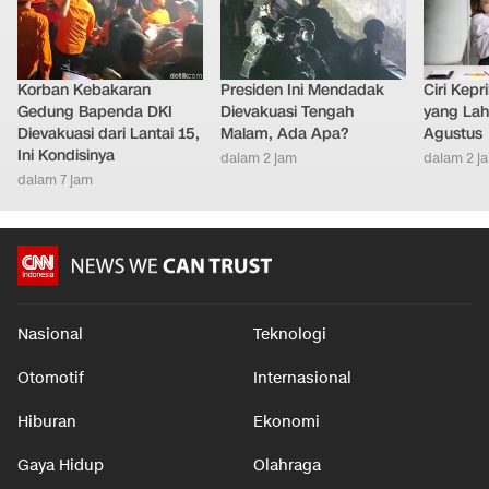
Korban Kebakaran
Presiden Ini Mendadak
Ciri Kep
Gedung Bapenda DKI
Dievakuasi Tengah
yang Lahi
Dievakuasi dari Lantai 15,
Malam, Ada Apa?
Agustus
Ini Kondisinya
dalam 2 jam
dalam 2 j
dalam 7 jam
Nasional
Teknologi
Otomotif
Internasional
Hiburan
Ekonomi
Gaya Hidup
Olahraga