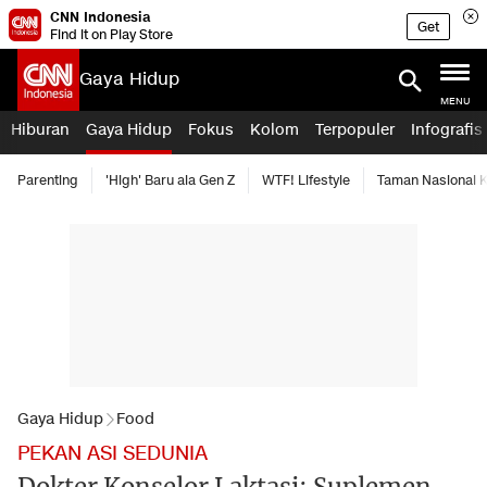
CNN Indonesia
Get
Find it on Play Store
Gaya Hidup
MENU
Hiburan
Gaya Hidup
Fokus
Kolom
Terpopuler
Infografis
Parenting
'High' Baru ala Gen Z
WTF! Lifestyle
Taman Nasional
Gaya Hidup
Food
PEKAN ASI SEDUNIA